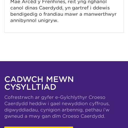
Mae Arcêd y Frenhines, reit yng nghanol
canol dinas Caerdydd, yn gartref i ddewis
bendigedig o frandiau mawr a manwerthwyr
annibynnol unigryw.
CADWCH MEWN
CYSYLLTIAD
Cofrestrwch ar gyfer e-Gylchlythyr Croeso
Caerdydd heddiw i gael newyddion cyffrous,
digwyddiadau, cynigion arbennig, pethau i’w
gwneud a mwy gan dîm Croeso Caerdydd.