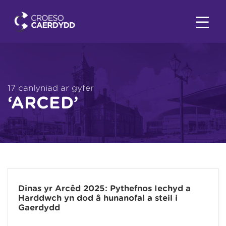
17 canlyniad ar gyfer
‘ARCED’
Dinas yr Arcêd 2025: Pythefnos Iechyd a
Harddwch yn dod â hunanofal a steil i
Gaerdydd