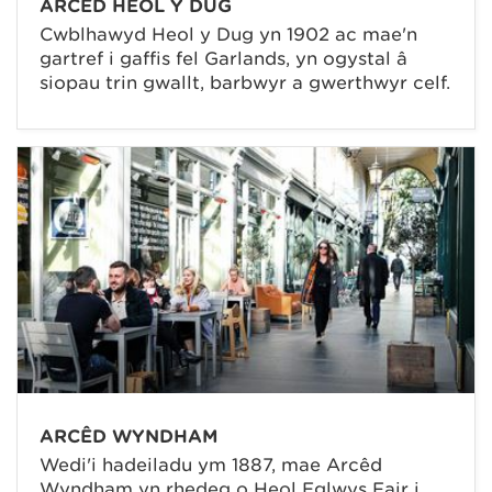
ARCÊD HEOL Y DUG
Cwblhawyd Heol y Dug yn 1902 ac mae'n
gartref i gaffis fel Garlands, yn ogystal â
siopau trin gwallt, barbwyr a gwerthwyr celf.
ARCÊD WYNDHAM
Wedi'i hadeiladu ym 1887, mae Arcêd
Wyndham yn rhedeg o Heol Eglwys Fair i