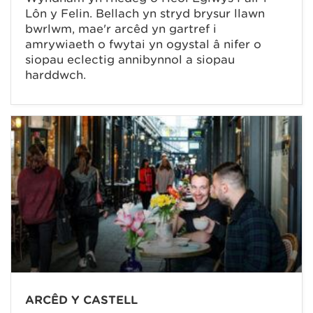
Lôn y Felin. Bellach yn stryd brysur llawn
bwrlwm, mae'r arcêd yn gartref i
amrywiaeth o fwytai yn ogystal â nifer o
siopau eclectig annibynnol a siopau
harddwch.
ARCÊD Y CASTELL