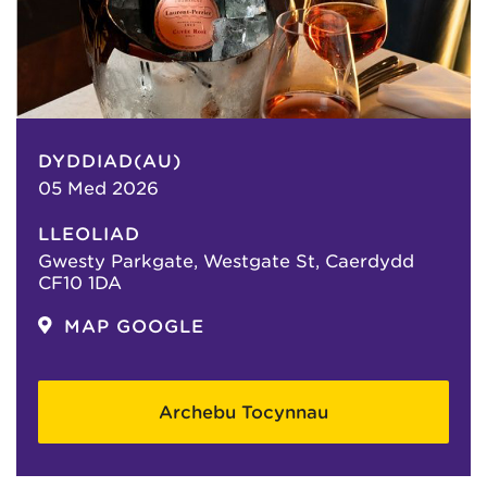
DYDDIAD(AU)
05 Med 2026
LLEOLIAD
Gwesty Parkgate, Westgate St, Caerdydd
CF10 1DA
MAP GOOGLE
Archebu Tocynnau