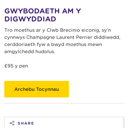
GWYBODAETH AM Y
DIGWYDDIAD
Tro moethus ar y Clwb Brecinio eiconig, sy’n
cynnwys Champagne Laurent Perrier diddiwedd,
cerddoriaeth fyw a bwyd moethus mewn
amgylchedd hudolus.
£95 y pen
Archebu Tocynnau
SHARE