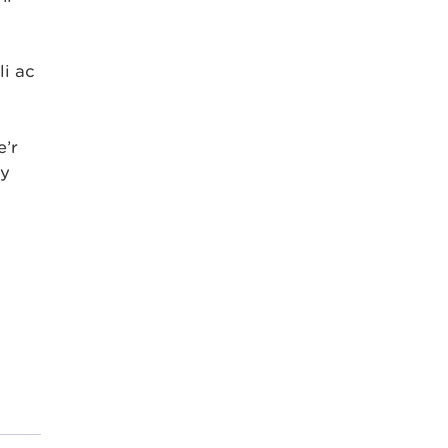
i ac
e’r
 y