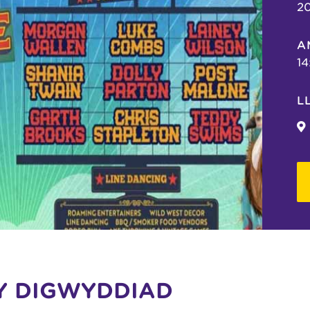
2
A
14
L
Y DIGWYDDIAD