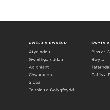
GWELD A GWNEUD
BWYTA A
Atyniadau
Blas ar 
Gweithgareddau
Bwytai
Adloniant
Tafarndai
Chwaraeon
Caffis a 
Siopa
Teithiau a Golygfeydd