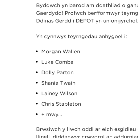
Byddwch yn barod am ddathliad o ganu 
Gaerdydd! Profwch berfformwyr teyrnge
Ddinas Gerdd i DEPOT yn uniongyrchol
Yn cynnwys teyrngedau anhygoel i:
Morgan Wallen
Luke Combs
Dolly Parton
Shania Twain
Lainey Wilson
Chris Stapleton
+ mwy…
Brwsiwch y llwch oddi ar eich esgidia
llinell, diddanwyr crwydrol ac addurnia