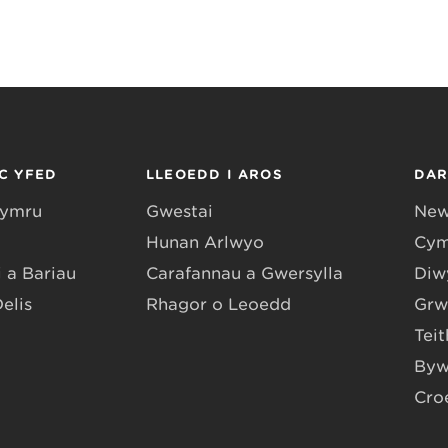
C YFED
LLEOEDD I AROS
DA
Gymru
Gwestai
New
Hunan Arlwyo
Cym
 a Bariau
Carafannau a Gwersylla
Diwy
Delis
Rhagor o Leoedd
Grw
Teit
Byw
Cro