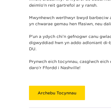
deimlo’n reit gartrefol ar y ransh.
Mwynhewch werthwyr bwyd barbeciw a bw
yn chwarae gemau hen ffasiwn, neu dali
P’un a ydych chi’n gefnogwr canu gwl
digwyddiad hwn yn addo adloniant di-ba
DU.
Prynwch eich tocynnau, casglwch eich c
daro’r Ffordd i Nashville!
Archebu Tocynnau