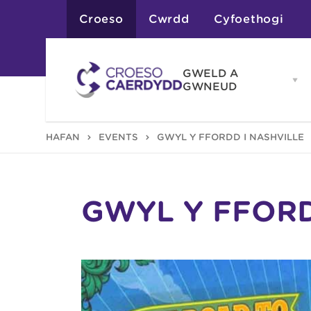
Croeso
Cwrdd
Cyfoethogi
GWELD A
Op
GWNEUD
G
A
G
Atyniadau
HAFAN
EVENTS
GŴYL Y FFORDD I NASHVILLE
me
Gweithgareddau
Adloniant
Chwaraeon
Siopa
Teithiau a Golygfe
GŴYL Y FFORD