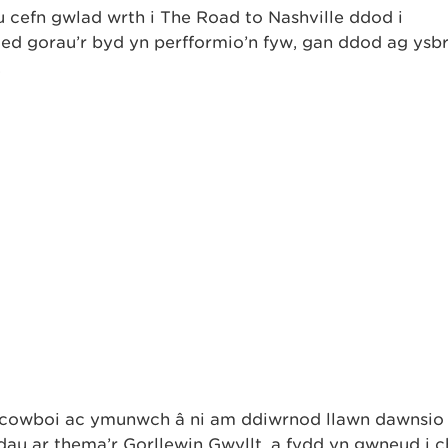
cefn gwlad wrth i The Road to Nashville ddod i
d gorau’r byd yn perfformio’n fyw, gan ddod ag ysb
.
u cowboi ac ymunwch â ni am ddiwrnod llawn dawnsio
dau ar thema’r Gorllewin Gwyllt, a fydd yn gwneud i c