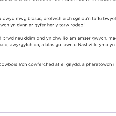
yd mwg blasus, profwch eich sgiliau’n taflu bwyell
wch yn dynn ar gyfer her y tarw rodeo!
ad brwd neu ddim ond yn chwilio am amser gwych, ma
id, awyrgylch da, a blas go iawn o Nashville yma yn
owbois a’ch cowferched at ei gilydd, a pharatowch i