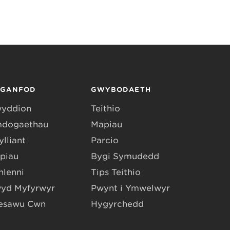
RGANFOD
GWYBODAETH
yddion
Teithio
dogaethau
Mapiau
lliant
Parcio
piau
Bygi Symudedd
hlenni
Tips Teithio
yd Myfyrwyr
Pwynt i Ymwelwyr
esawu Cŵn
Hygyrchedd