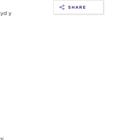
SHARE
ryd y
hi