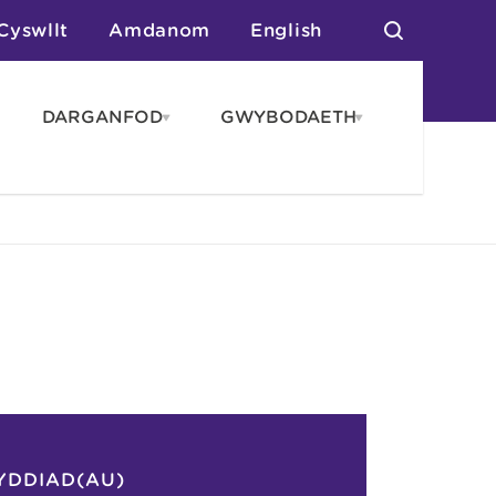
Cyswllt
Amdanom
English
DARGANFOD
GWYBODAETH
pen
Open
Open
AROS
DARGANFOD
GWYBODAET
enu
menu
menu
tai
n Arlwyo
anau a Gwersylla
or o Leoedd
YDDIAD(AU)