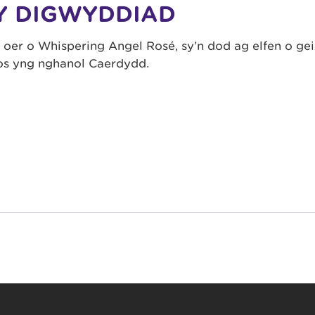
Y DIGWYDDIAD
er o Whispering Angel Rosé, sy’n dod ag elfen o ge
os yng nghanol Caerdydd.