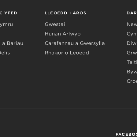
C YFED
LLEOEDD I AROS
DA
Gymru
Gwestai
New
Hunan Arlwyo
Cym
 a Bariau
Carafannau a Gwersylla
Diwy
Delis
Rhagor o Leoedd
Grw
Teit
Byw
Cro
FACEBO