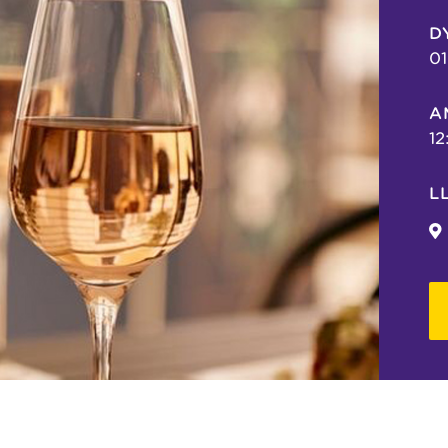
D
01
A
12
L