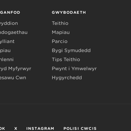
RGANFOD
GWYBODAETH
yddion
Teithio
dogaethau
Mapiau
lliant
Parcio
piau
Bygi Symudedd
hlenni
Tips Teithio
yd Myfyrwyr
Pwynt i Ymwelwyr
esawu Cŵn
Hygyrchedd
OK
X
INSTAGRAM
POLISI CWCIS