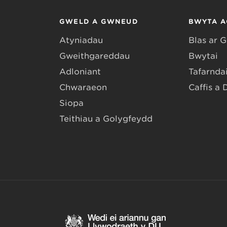
GWELD A GWNEUD
BWYTA A
Atyniadau
Blas ar 
Gweithgareddau
Bwytai
Adloniant
Tafarndai
Chwaraeon
Caffis a 
Siopa
Teithiau a Golygfeydd