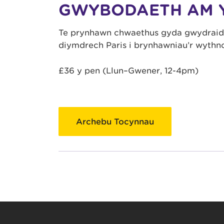
GWYBODAETH AM 
Te prynhawn chwaethus gyda gwydraid o
diymdrech Paris i brynhawniau’r wythn
£36 y pen (Llun–Gwener, 12-4pm)
Archebu Tocynnau