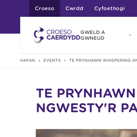
Croeso
Cwrdd
Cyfoethogi
GWELD A
Op
GWNEUD
G
A
G
Atyniadau
HAFAN
EVENTS
TE PRYNHAWN WHISPERING A
me
Gweithgareddau
Adloniant
Chwaraeon
Siopa
Teithiau a Golygfe
TE PRYNHAWN
NGWESTY'R P