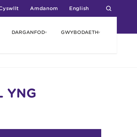
Cyswllt
Amdanom
English
DARGANFOD
GWYBODAETH
pen
Open
Open
AROS
DARGANFOD
GWYBODAET
enu
menu
menu
tai
n Arlwyo
anau a Gwersylla
or o Leoedd
L YNG