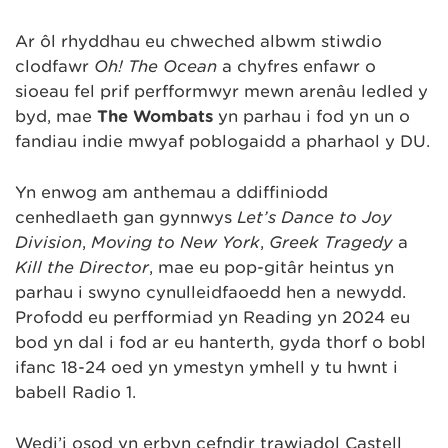
Ar ôl rhyddhau eu chweched albwm stiwdio
clodfawr
Oh! The Ocean
a chyfres enfawr o
sioeau fel prif perfformwyr mewn arenâu ledled y
byd, mae
The Wombats
yn parhau i fod yn un o
fandiau indie mwyaf poblogaidd a pharhaol y DU.
Yn enwog am anthemau a ddiffiniodd
cenhedlaeth gan gynnwys
Let’s Dance to Joy
Division
,
Moving to New York
,
Greek Tragedy
a
Kill the Director
, mae eu pop-gitâr heintus yn
parhau i swyno cynulleidfaoedd hen a newydd.
Profodd eu perfformiad yn Reading yn 2024 eu
bod yn dal i fod ar eu hanterth, gyda thorf o bobl
ifanc 18-24 oed yn ymestyn ymhell y tu hwnt i
babell Radio 1.
Wedi’i osod yn erbyn cefndir trawiadol Castell