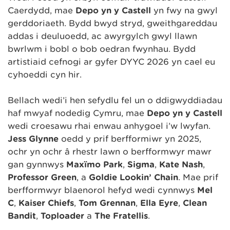
Caerdydd, mae
Depo yn y Castell
yn fwy na gŵyl
gerddoriaeth. Bydd bwyd stryd, gweithgareddau
addas i deuluoedd, ac awyrgylch gŵyl llawn
bwrlwm i bobl o bob oedran fwynhau. Bydd
artistiaid cefnogi ar gyfer DYYC 2026 yn cael eu
cyhoeddi cyn hir.
Bellach wedi’i hen sefydlu fel un o ddigwyddiadau
haf mwyaf nodedig Cymru, mae
Depo yn y Castell
wedi croesawu rhai enwau anhygoel i’w lwyfan.
Jess Glynne
oedd y prif berfformiwr yn 2025,
ochr yn ochr â rhestr lawn o berfformwyr mawr
gan gynnwys
Maxïmo Park
,
Sigma
,
Kate Nash
,
Professor Green
, a
Goldie Lookin’ Chain
. Mae prif
berfformwyr blaenorol hefyd wedi cynnwys
Mel
C
,
Kaiser Chiefs
,
Tom Grennan
,
Ella Eyre
,
Clean
Bandit
,
Toploader
a
The Fratellis
.