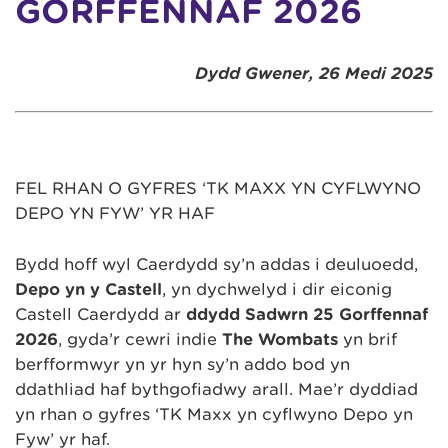
GORFFENNAF 2026
Dydd Gwener, 26 Medi 2025
FEL RHAN O GYFRES ‘TK MAXX YN CYFLWYNO
DEPO YN FYW’ YR HAF
Bydd hoff ŵyl Caerdydd sy’n addas i deuluoedd,
Depo yn y Castell
, yn dychwelyd i dir eiconig
Castell Caerdydd ar
ddydd Sadwrn 25 Gorffennaf
2026
, gyda’r cewri indie
The Wombats
yn brif
berfformwyr yn yr hyn sy’n addo bod yn
ddathliad haf bythgofiadwy arall. Mae’r dyddiad
yn rhan o gyfres ‘TK Maxx yn cyflwyno Depo yn
Fyw’ yr haf.