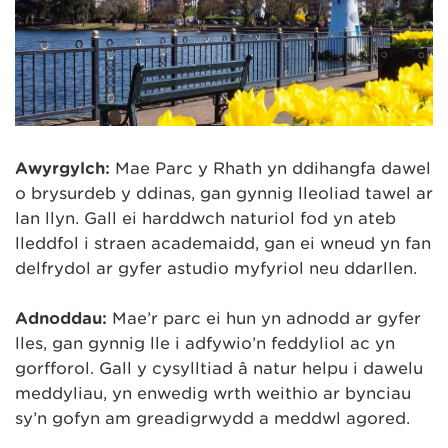
Awyrgylch:
Mae Parc y Rhath yn ddihangfa dawel
o brysurdeb y ddinas, gan gynnig lleoliad tawel ar
lan llyn. Gall ei harddwch naturiol fod yn ateb
lleddfol i straen academaidd, gan ei wneud yn fan
delfrydol ar gyfer astudio myfyriol neu ddarllen.
Adnoddau:
Mae’r parc ei hun yn adnodd ar gyfer
lles, gan gynnig lle i adfywio’n feddyliol ac yn
gorfforol. Gall y cysylltiad â natur helpu i dawelu
meddyliau, yn enwedig wrth weithio ar bynciau
sy’n gofyn am greadigrwydd a meddwl agored.