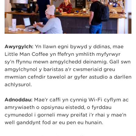
Awyrgylch:
Yn llawn egni bywyd y ddinas, mae
Little Man Coffee yn ffefryn ymhlith myfyrwyr
sy’n ffynnu mewn amgylchedd deinamig. Gall sŵn
amgylchynol y baristas a’r cwsmeriaid greu
mwmian cefndir tawelol ar gyfer astudio a darllen
achlysurol.
Adnoddau:
Mae’r caffi yn cynnig Wi-Fi cyflym ac
amrywiaeth o opsiynau eistedd, o fyrddau
cymunedol i gorneli mwy preifat i’r rhai y mae’n
well ganddynt fod ar eu pen eu hunain.