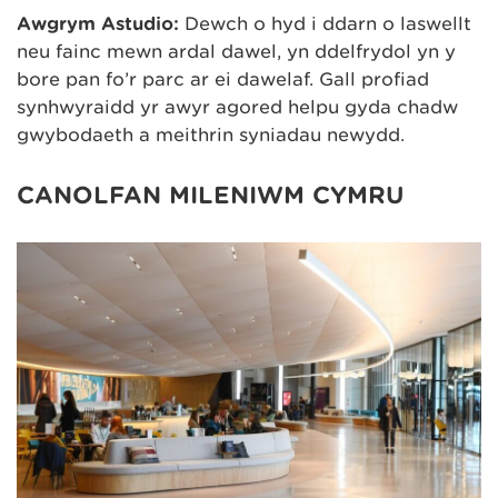
Awgrym Astudio:
Dewch o hyd i ddarn o laswellt
neu fainc mewn ardal dawel, yn ddelfrydol yn y
bore pan fo’r parc ar ei dawelaf. Gall profiad
synhwyraidd yr awyr agored helpu gyda chadw
gwybodaeth a meithrin syniadau newydd.
CANOLFAN MILENIWM CYMRU