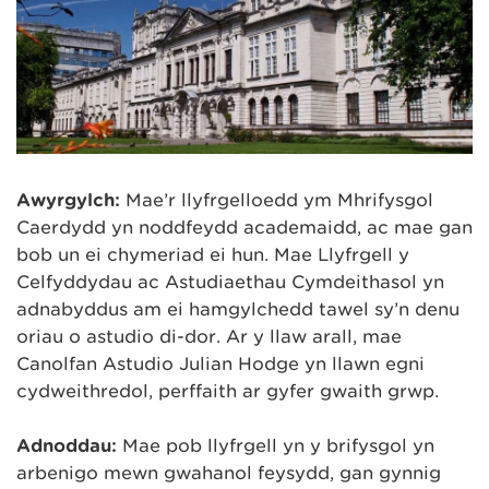
Awyrgylch:
Mae’r llyfrgelloedd ym Mhrifysgol
Caerdydd yn noddfeydd academaidd, ac mae gan
bob un ei chymeriad ei hun. Mae Llyfrgell y
Celfyddydau ac Astudiaethau Cymdeithasol yn
adnabyddus am ei hamgylchedd tawel sy’n denu
oriau o astudio di-dor. Ar y llaw arall, mae
Canolfan Astudio Julian Hodge yn llawn egni
cydweithredol, perffaith ar gyfer gwaith grŵp.
Adnoddau:
Mae pob llyfrgell yn y brifysgol yn
arbenigo mewn gwahanol feysydd, gan gynnig