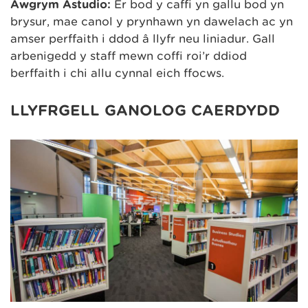
Awgrym Astudio:
Er bod y caffi yn gallu bod yn
brysur, mae canol y prynhawn yn dawelach ac yn
amser perffaith i ddod â llyfr neu liniadur. Gall
arbenigedd y staff mewn coffi roi’r ddiod
berffaith i chi allu cynnal eich ffocws.
LLYFRGELL GANOLOG CAERDYDD