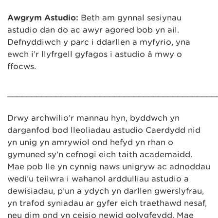
Awgrym Astudio:
Beth am gynnal sesiynau
astudio dan do ac awyr agored bob yn ail.
Defnyddiwch y parc i ddarllen a myfyrio, yna
ewch i’r llyfrgell gyfagos i astudio â mwy o
ffocws.
___________________________________________
Drwy archwilio’r mannau hyn, byddwch yn
darganfod bod lleoliadau astudio Caerdydd nid
yn unig yn amrywiol ond hefyd yn rhan o
gymuned sy’n cefnogi eich taith academaidd.
Mae pob lle yn cynnig naws unigryw ac adnoddau
wedi’u teilwra i wahanol arddulliau astudio a
dewisiadau, p’un a ydych yn darllen gwerslyfrau,
yn trafod syniadau ar gyfer eich traethawd nesaf,
neu dim ond yn ceisio newid golygfeydd. Mae