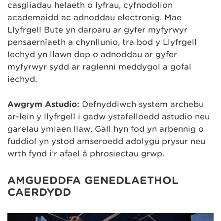
casgliadau helaeth o lyfrau, cyfnodolion
academaidd ac adnoddau electronig. Mae
Llyfrgell Bute yn darparu ar gyfer myfyrwyr
pensaernïaeth a chynllunio, tra bod y Llyfrgell
Iechyd yn llawn dop o adnoddau ar gyfer
myfyrwyr sydd ar raglenni meddygol a gofal
iechyd.
Awgrym Astudio:
Defnyddiwch system archebu
ar-lein y llyfrgell i gadw ystafelloedd astudio neu
garelau ymlaen llaw. Gall hyn fod yn arbennig o
fuddiol yn ystod amseroedd adolygu prysur neu
wrth fynd i’r afael â phrosiectau grŵp.
AMGUEDDFA GENEDLAETHOL
CAERDYDD