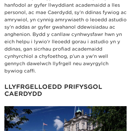
hanfodol ar gyfer llwyddiant academaidd a lles
personol, ac mae Caerdydd, sy’n ddinas fywiog ac
amrywiol, yn cynnig amrywiaeth o leoedd astudio
sy’n addas ar gyfer gwahanol ddewisiadau ac
anghenion. Bydd y canllaw cynhwysfawr hwn yn
eich helpu i lywio’r lleoedd gorau i astudio yn y
ddinas, gan sicrhau profiad academaidd
cynhyrchiol a chyfoethog, p’un a yw’n well
gennych dawelwch llyfrgell neu awyrgylch
bywiog caffi.
LLYFRGELLOEDD PRIFYSGOL
CAERDYDD