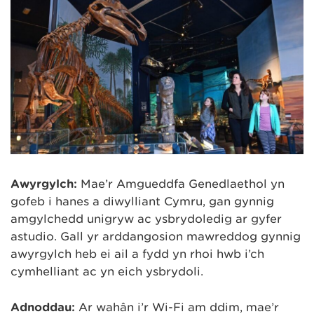
Awyrgylch:
Mae’r Amgueddfa Genedlaethol yn
gofeb i hanes a diwylliant Cymru, gan gynnig
amgylchedd unigryw ac ysbrydoledig ar gyfer
astudio. Gall yr arddangosion mawreddog gynnig
awyrgylch heb ei ail a fydd yn rhoi hwb i’ch
cymhelliant ac yn eich ysbrydoli.
Adnoddau:
Ar wahân i’r Wi-Fi am ddim, mae’r