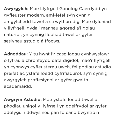
Awyrgylch:
Mae Llyfrgell Ganolog Caerdydd yn
gyfleuster modern, aml-lefel sy’n cynnig
amgylchedd tawel a strwythuredig. Mae dyluniad
y llyfrgell, gyda’i mannau agored a’i golau
naturiol, yn cynnig lleoliad tawel ar gyfer
sesiynau astudio â ffocws.
Adnoddau:
Y tu hwnt i’r casgliadau cynhwysfawr
o lyfrau a chronfeydd data digidol, mae’r llyfrgell
yn cynnwys cyfleusterau uwch, fel podiau astudio
preifat ac ystafelloedd cyfrifiadurol, sy’n cynnig
awyrgylch proffesiynol ar gyfer gwaith
academaidd.
Awgrym Astudio:
Mae ystafelloedd tawel a
phodiau unigol y llyfrgell yn ddelfrydol ar gyfer
adolygu’n ddwys neu pan fo canolbwyntio’n