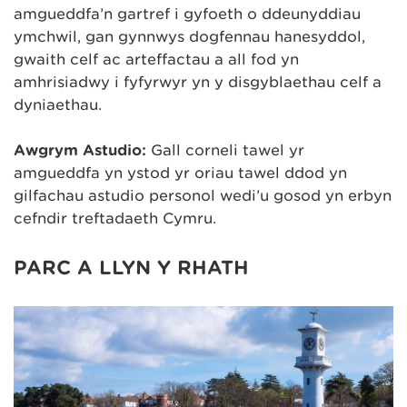
amgueddfa’n gartref i gyfoeth o ddeunyddiau
ymchwil, gan gynnwys dogfennau hanesyddol,
gwaith celf ac arteffactau a all fod yn
amhrisiadwy i fyfyrwyr yn y disgyblaethau celf a
dyniaethau.
Awgrym Astudio:
Gall corneli tawel yr
amgueddfa yn ystod yr oriau tawel ddod yn
gilfachau astudio personol wedi’u gosod yn erbyn
cefndir treftadaeth Cymru.
PARC A LLYN Y RHATH