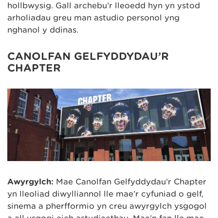
hollbwysig. Gall archebu’r lleoedd hyn yn ystod
arholiadau greu man astudio personol yng
nghanol y ddinas.
CANOLFAN GELFYDDYDAU’R
CHAPTER
Awyrgylch:
Mae Canolfan Gelfyddydau’r Chapter
yn lleoliad diwylliannol lle mae’r cyfuniad o gelf,
sinema a pherfformio yn creu awyrgylch ysgogol