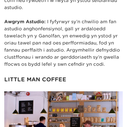
coffi neu rywbeth i’w fwyta yn ystod seibiannau
astudio.
Awgrym Astudio:
I fyfyrwyr sy’n chwilio am fan
astudio anghonfensiynol, gall yr ardaloedd
tawelach yn y Ganolfan, yn enwedig yn ystod yr
oriau tawel pan nad oes perfformiadau, fod yn
fannau perffaith i astudio. Argymhellir defnyddio
clustffonau i wrando ar gerddoriaeth sy’n gwella
ffocws os bydd lefel y sŵn cefndir yn codi.
LITTLE MAN COFFEE