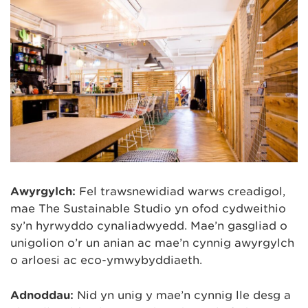
Awyrgylch:
Fel trawsnewidiad warws creadigol,
mae The Sustainable Studio yn ofod cydweithio
sy’n hyrwyddo cynaliadwyedd. Mae’n gasgliad o
unigolion o’r un anian ac mae’n cynnig awyrgylch
o arloesi ac eco-ymwybyddiaeth.
Adnoddau:
Nid yn unig y mae’n cynnig lle desg a