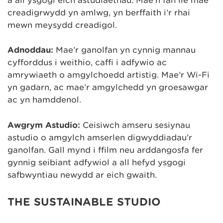
a all ysgogi eich astudiaethau. Mae’n fan lle mae
creadigrwydd yn amlwg, yn berffaith i’r rhai
mewn meysydd creadigol.
Adnoddau:
Mae’r ganolfan yn cynnig mannau
cyfforddus i weithio, caffi i adfywio ac
amrywiaeth o amgylchoedd artistig. Mae’r Wi-Fi
yn gadarn, ac mae’r amgylchedd yn groesawgar
ac yn hamddenol.
Awgrym Astudio:
Ceisiwch amseru sesiynau
astudio o amgylch amserlen digwyddiadau’r
ganolfan. Gall mynd i ffilm neu arddangosfa fer
gynnig seibiant adfywiol a all hefyd ysgogi
safbwyntiau newydd ar eich gwaith.
THE SUSTAINABLE STUDIO