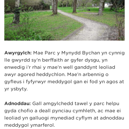
Awyrgylch:
Mae Parc y Mynydd Bychan yn cynnig
lle gwyrdd sy’n berffaith ar gyfer dysgu, yn
enwedig i’r rhai y mae’n well ganddynt leoliad
awyr agored heddychlon. Mae’n arbennig o
gyfleus i fyfyrwyr meddygol gan ei fod yn agos at
yr ysbyty.
Adnoddau:
Gall amgylchedd tawel y parc helpu
gyda chofio a deall pynciau cymhleth, ac mae ei
leoliad yn galluogi mynediad cyflym at adnoddau
meddygol ymarferol.