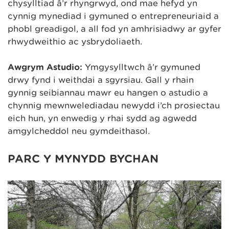
chysylltiad â’r rhyngrwyd, ond mae hefyd yn
cynnig mynediad i gymuned o entrepreneuriaid a
phobl greadigol, a all fod yn amhrisiadwy ar gyfer
rhwydweithio ac ysbrydoliaeth.
Awgrym Astudio:
Ymgysylltwch â’r gymuned
drwy fynd i weithdai a sgyrsiau. Gall y rhain
gynnig seibiannau mawr eu hangen o astudio a
chynnig mewnwelediadau newydd i’ch prosiectau
eich hun, yn enwedig y rhai sydd ag agwedd
amgylcheddol neu gymdeithasol.
PARC Y MYNYDD BYCHAN