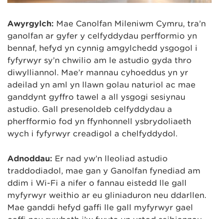
Awyrgylch:
Mae Canolfan Mileniwm Cymru, tra’n
ganolfan ar gyfer y celfyddydau perfformio yn
bennaf, hefyd yn cynnig amgylchedd ysgogol i
fyfyrwyr sy’n chwilio am le astudio gyda thro
diwylliannol. Mae’r mannau cyhoeddus yn yr
adeilad yn aml yn llawn golau naturiol ac mae
ganddynt gyffro tawel a all ysgogi sesiynau
astudio. Gall presenoldeb celfyddydau a
pherfformio fod yn ffynhonnell ysbrydoliaeth
wych i fyfyrwyr creadigol a chelfyddydol.
Adnoddau:
Er nad yw’n lleoliad astudio
traddodiadol, mae gan y Ganolfan fynediad am
ddim i Wi-Fi a nifer o fannau eistedd lle gall
myfyrwyr weithio ar eu gliniaduron neu ddarllen.
Mae ganddi hefyd gaffi lle gall myfyrwyr gael