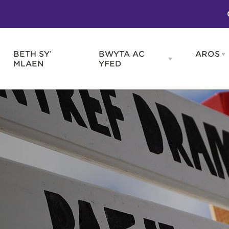
BETH SY’
BWYTA AC
AROS
O
en
Open
MLAEN
YFED
WELD
BWYTA
m
AC
WNEUD
YFED
Blas ar Gymru
Gwes
nu
menu
Bwytai
Huna
Tafarndai a Bariau
Caraf
Caffis a Delis
Rhag
ydd