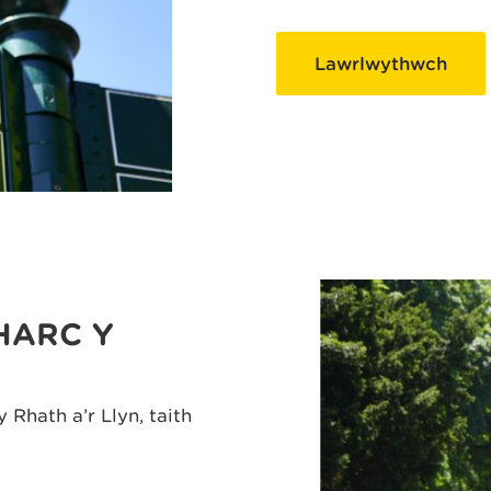
Lawrlwythwch
HARC Y
Rhath a’r Llyn, taith