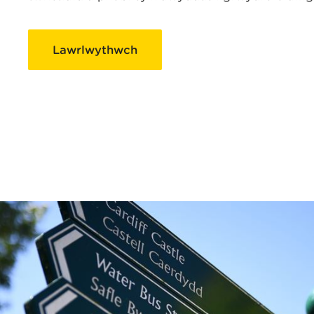
Lawrlwythwch