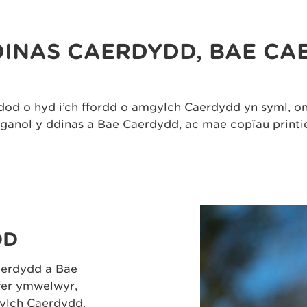
INAS CAERDYDD, BAE CA
dod o hyd i’ch ffordd o amgylch Caerdydd yn syml, 
 ganol y ddinas a Bae Caerdydd, ac mae copïau printie
DD
aerdydd a Bae
yfer ymwelwyr,
gylch Caerdydd.