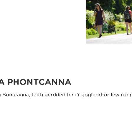
 A PHONTCANNA
Bontcanna, taith gerdded fer i’r gogledd-orllewin o g