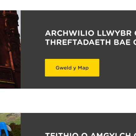
ARCHWILIO LLWYBR 
THREFTADAETH BAE
Gweld y Map
TEITHIO O AMGYLCH