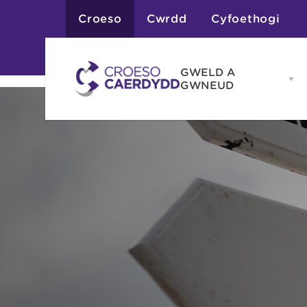
Croeso
Cwrdd
Cyfoethogi
GWELD A
Op
GWNEUD
G
A
G
Atyniadau
me
Gweithgareddau
Adloniant
Chwaraeon
Siopa
Teithiau a Golygfe