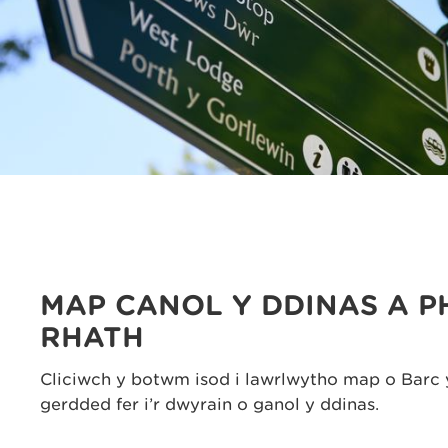
MAP CANOL Y DDINAS A P
RHATH
Cliciwch y botwm isod i lawrlwytho map o Barc y 
gerdded fer i’r dwyrain o ganol y ddinas.