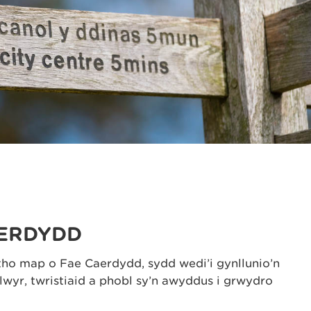
AERDYDD
ytho map o Fae Caerdydd, sydd wedi’i gynllunio’n
wyr, twristiaid a phobl sy’n awyddus i grwydro