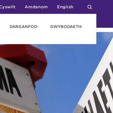
Cyswllt
Amdanom
English
DARGANFOD
GWYBODAETH
pen
Open
Open
AROS
DARGANFOD
GWYBODAET
enu
menu
menu
tai
n Arlwyo
anau a Gwersylla
or o Leoedd