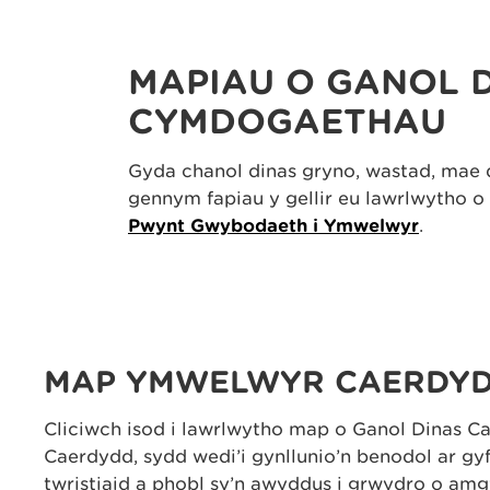
MAPIAU O GANOL D
CYMDOGAETHAU
Gyda chanol dinas gryno, wastad, mae 
gennym fapiau y gellir eu lawrlwytho o
Pwynt Gwybodaeth i Ymwelwyr
.
MAP YMWELWYR CAERDY
Cliciwch isod i lawrlwytho map o Ganol Dinas C
Caerdydd, sydd wedi’i gynllunio’n benodol ar g
twristiaid a phobl sy’n awyddus i grwydro o am