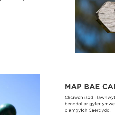
MAP BAE C
Cliciwch isod i lawrlw
benodol ar gyfer ymwel
o amgylch Caerdydd.