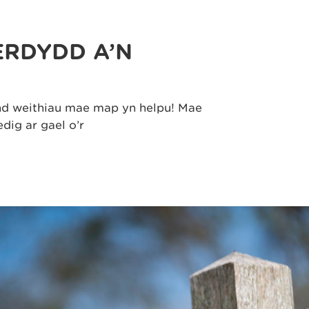
ERDYDD A’N
ond weithiau mae map yn helpu! Mae
dig ar gael o’r