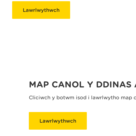
Lawrlwythwch
MAP CANOL Y DDINAS
Cliciwch y botwm isod i lawrlwytho map o 
Lawrlwythwch