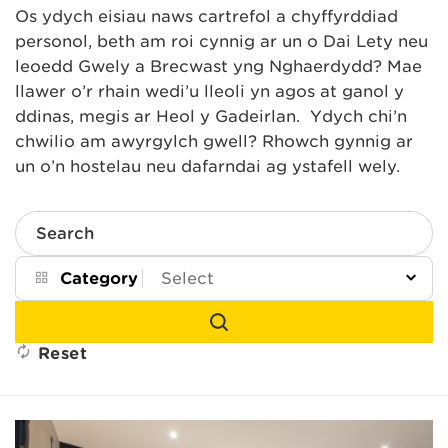
Os ydych eisiau naws cartrefol a chyffyrddiad
personol, beth am roi cynnig ar un o Dai Lety neu
leoedd Gwely a Brecwast yng Nghaerdydd? Mae
llawer o’r rhain wedi’u lleoli yn agos at ganol y
ddinas, megis ar Heol y Gadeirlan. Ydych chi’n
chwilio am awyrgylch gwell? Rhowch gynnig ar
un o’n hostelau neu dafarndai ag ystafell wely.
Search
Category
Reset