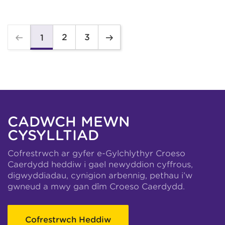
2
3
1
CADWCH MEWN
CYSYLLTIAD
Cofrestrwch ar gyfer e-Gylchlythyr Croeso
Caerdydd heddiw i gael newyddion cyffrous,
digwyddiadau, cynigion arbennig, pethau i’w
gwneud a mwy gan dîm Croeso Caerdydd.
Cofrestrwch Heddiw