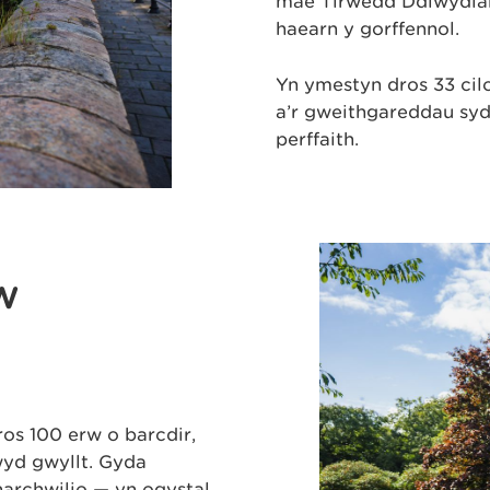
mae Tirwedd Ddiwydian
haearn y gorffennol.
Yn ymestyn dros 33 cil
a’r gweithgareddau sydd
perffaith.
W
D
os 100 erw o barcdir,
wyd gwyllt. Gyda
harchwilio — yn ogystal