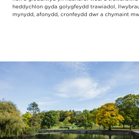
heddychlon gyda golygfeydd trawiadol, llwybra
mynydd, afonydd, cronfeydd dŵr a chymaint mw