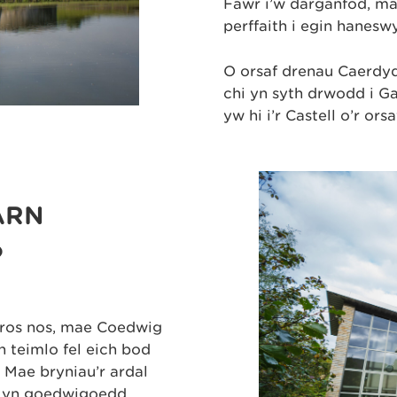
Fawr i’w darganfod, ma
perffaith i egin haneswy
O orsaf drenau Caerdy
chi yn syth drwodd i G
yw hi i’r Castell o’r ors
ARN
D
 dros nos, mae Coedwig
 teimlo fel eich bod
 Mae bryniau’r ardal
d yn goedwigoedd