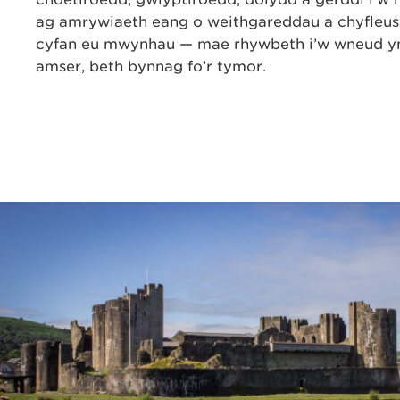
ag amrywiaeth eang o weithgareddau a chyfleuste
cyfan eu mwynhau — mae rhywbeth i’w wneud 
amser, beth bynnag fo’r tymor.