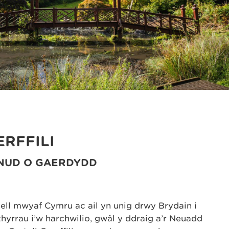
RFFILI
MUNUD O GAERDYDD
stell mwyaf Cymru ac ail yn unig drwy Brydain i
hyrrau i’w harchwilio, gwâl y ddraig a’r Neuadd