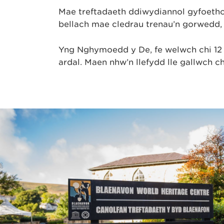
Mae treftadaeth ddiwydiannol gyfoetho
bellach mae cledrau trenau’n gorwedd,
Yng Nghymoedd y De, fe welwch chi 12 
ardal. Maen nhw’n llefydd lle gallwch c