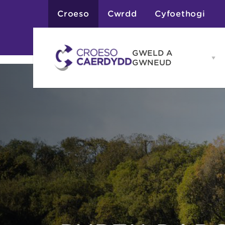
Croeso
Cwrdd
Cyfoethogi
GWELD A
Op
GWNEUD
G
A
G
Atyniadau
me
Gweithgareddau
Adloniant
Chwaraeon
Siopa
Teithiau a Golygfe