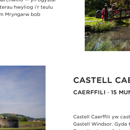
rau hwyliog i’r teulu
ym Mryngarw bob
CASTELL CAE
CAERFFILI · 15 
Castell Caerffili yw ca
Gastell Windsor. Gyda t