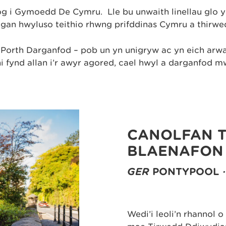
g i Gymoedd De Cymru. Lle bu unwaith linellau glo 
 gan hwyluso teithio rhwng prifddinas Cymru a thirw
Porth Darganfod – pob un yn unigryw ac yn eich arwai
hi fynd allan i’r awyr agored, cael hwyl a darganfod m
CANOLFAN T
BLAENAFON
GER
PONTYPOOL
Wedi’i leoli’n rhannol