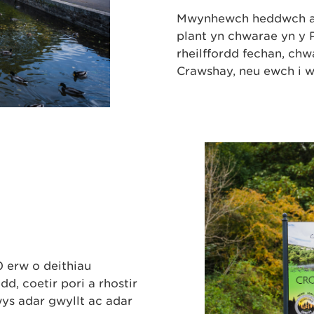
Mwynhewch heddwch a c
plant yn chwarae yn y 
rheilffordd fechan, c
Crawshay, neu ewch i w
 erw o deithiau
d, coetir pori a rhostir
wys adar gwyllt ac adar