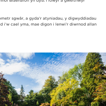
nol Blaenafon yn dyst i lowyr a gweithwyr
ometr sgwâr, a gyda’r atyniadau, y digwyddiadau
 i’w cael yma, mae digon i lenwi’r diwrnod allan