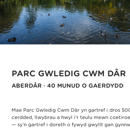
PARC GWLEDIG CWM DÂR
ABERDÂR · 40 MUNUD O GAERDYDD
Mae Parc Gwledig Cwm Dâr yn gartref i dros 500
cerdded, llwybrau a hwyl i’r teulu mewn coetiroed
— sy’n gartref i doreth o fywyd gwyllt gan gynn