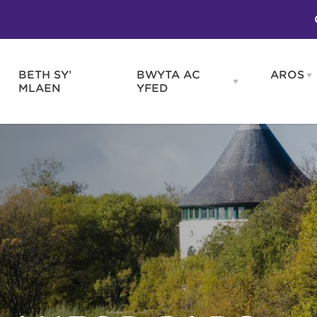
BETH SY’
BWYTA AC
AROS
O
en
Open
MLAEN
YFED
WELD
BWYTA
m
AC
WNEUD
YFED
Blas ar Gymru
Gwes
nu
menu
Bwytai
Huna
Tafarndai a Bariau
Caraf
Caffis a Delis
Rhag
ydd