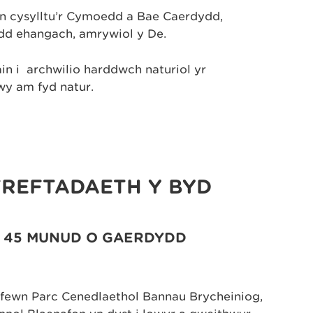
yn cysylltu’r Cymoedd a Bae Caerdydd,
edd ehangach, amrywiol y De.
n i archwilio harddwch naturiol yr
wy am fyd natur.
REFTADAETH Y BYD
·
45 MUNUD O GAERDYDD
 o fewn Parc Cenedlaethol Bannau Brycheiniog,