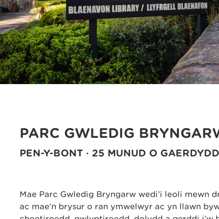
PARC GWLEDIG BRYNGAR
PEN-Y-BONT · 25 MUNUD O GAERDYD
Mae Parc Gwledig Bryngarw wedi’i leoli mewn dr
ac mae’n brysur o ran ymwelwyr ac yn llawn by
choetiroedd, gwlyptiroedd, dolydd a gerddi i’w 