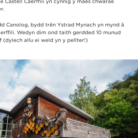
e Castell Caerffili yn cynnig y maes chwarae
r.
dd Canolog, bydd trên Ystrad Mynach yn mynd â
aerffili. Wedyn dim ond taith gerdded 10 munud
af (dylech allu ei weld yn y pellter!)