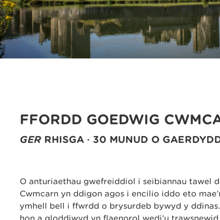
FFORDD GOEDWIG CWMC
GER
RHISGA · 30 MUNUD O GAERDYD
O anturiaethau gwefreiddiol i seibiannau tawel
Cwmcarn yn ddigon agos i encilio iddo eto mae’n
ymhell bell i ffwrdd o brysurdeb bywyd y ddinas.
hon a gloddiwyd yn flaenorol wedi’u trawsnewi