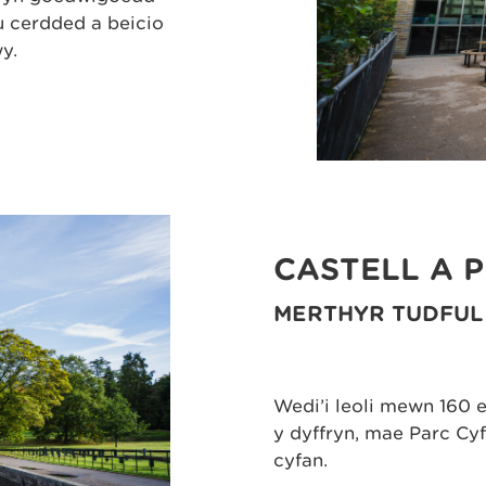
u cerdded a beicio
y.
CASTELL A 
MERTHYR TUDFUL
Wedi’i leoli mewn 160 
y dyffryn, mae Parc Cyf
cyfan.