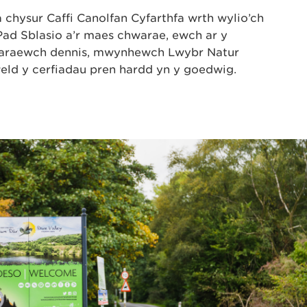
hysur Caffi Canolfan Cyfarthfa wrth wylio’ch
Pad Sblasio a’r maes chwarae, ewch ar y
hwaraewch dennis, mwynhewch Lwybr Natur
eld y cerfiadau pren hardd yn y goedwig.