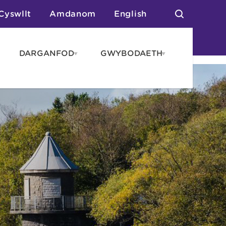
Cyswllt
Amdanom
English
DARGANFOD
GWYBODAETH
pen
Open
Open
AROS
DARGANFOD
GWYBODAET
enu
menu
menu
tai
n Arlwyo
anau a Gwersylla
or o Leoedd