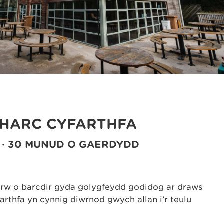
PHARC CYFARTHFA
 · 30 MUNUD O GAERDYDD
erw o barcdir gyda golygfeydd godidog ar draws
arthfa yn cynnig diwrnod gwych allan i’r teulu