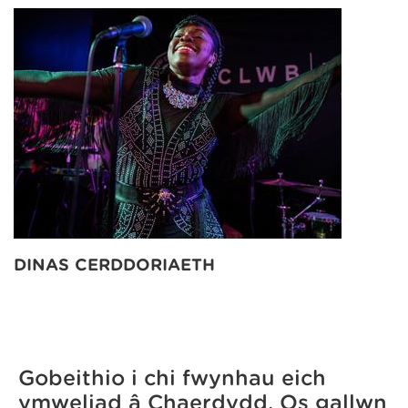
DINAS CERDDORIAETH
Gobeithio i chi fwynhau eich
ymweliad â Chaerdydd. Os gallwn