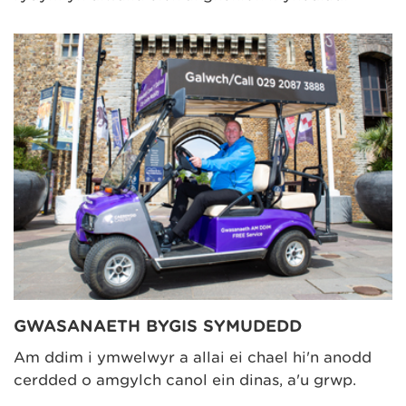
GWASANAETH BYGIS SYMUDEDD
Am ddim i ymwelwyr a allai ei chael hi'n anodd
cerdded o amgylch canol ein dinas, a'u grŵp.