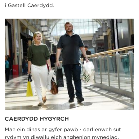
i Gastell Caerdydd.
CAERDYDD HYGYRCH
Mae ein dinas ar gyfer pawb - darllenwch sut
rydym yn diwallu eich anghenion mynediad.