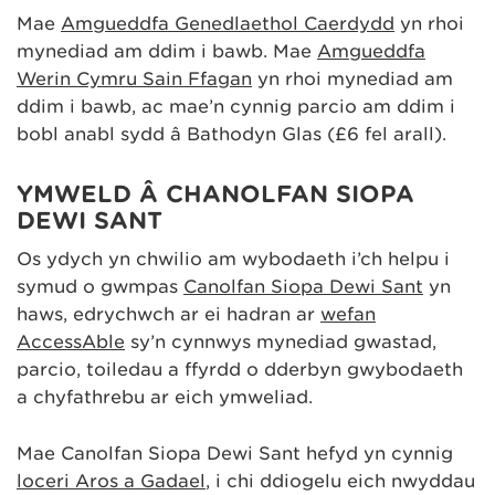
Mae
Amgueddfa Genedlaethol Caerdydd
yn rhoi
mynediad am ddim i bawb. Mae
Amgueddfa
Werin Cymru Sain Ffagan
yn rhoi mynediad am
ddim i bawb, ac mae’n cynnig parcio am ddim i
bobl anabl sydd â Bathodyn Glas (£6 fel arall).
YMWELD Â CHANOLFAN SIOPA
DEWI SANT
Os ydych yn chwilio am wybodaeth i’ch helpu i
symud o gwmpas
Canolfan Siopa Dewi Sant
yn
haws, edrychwch ar ei hadran ar
wefan
AccessAble
sy’n cynnwys mynediad gwastad,
parcio, toiledau a ffyrdd o dderbyn gwybodaeth
a chyfathrebu ar eich ymweliad.
Mae Canolfan Siopa Dewi Sant hefyd yn cynnig
loceri Aros a Gadael
, i chi ddiogelu eich nwyddau