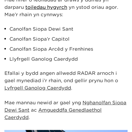
darparu
toiledau hygyrch
yn ystod oriau agor.
Mae’r rhain yn cynnwys:
Canolfan Siopa Dewi Sant
Canolfan Siopa’r Capitol
Canolfan Siopa Arcêd y Frenhines
Llyfrgell Ganolog Caerdydd
Efallai y bydd angen allwedd RADAR arnoch i
gael mynediad i’r rhain, ond gellir prynu hon o
Lyfrgell Ganolog Caerdydd
.
Mae mannau newid ar gael yng
Nghanolfan Siopa
Dewi Sant
ac
Amgueddfa Genedlaethol
Caerdydd
.