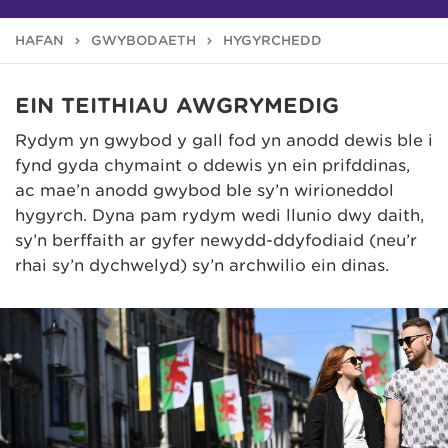
HAFAN
GWYBODAETH
HYGYRCHEDD
EIN TEITHIAU AWGRYMEDIG
Rydym yn gwybod y gall fod yn anodd dewis ble i
fynd gyda chymaint o ddewis yn ein prifddinas,
ac mae’n anodd gwybod ble sy’n wirioneddol
hygyrch. Dyna pam rydym wedi llunio dwy daith,
sy’n berffaith ar gyfer newydd-ddyfodiaid (neu’r
rhai sy’n dychwelyd) sy’n archwilio ein dinas.