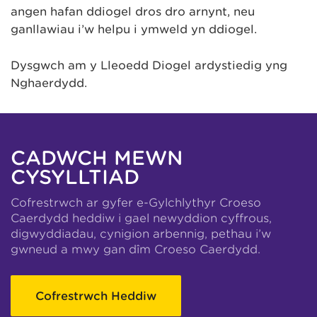
angen hafan ddiogel dros dro arnynt, neu
ganllawiau i’w helpu i ymweld yn ddiogel.
Dysgwch am y Lleoedd Diogel ardystiedig yng
Nghaerdydd.
CADWCH MEWN
CYSYLLTIAD
Cofrestrwch ar gyfer e-Gylchlythyr Croeso
Caerdydd heddiw i gael newyddion cyffrous,
digwyddiadau, cynigion arbennig, pethau i’w
gwneud a mwy gan dîm Croeso Caerdydd.
Cofrestrwch Heddiw