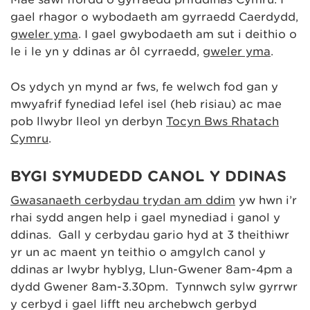
gael rhagor o wybodaeth am gyrraedd Caerdydd,
gweler yma
. I gael gwybodaeth am sut i deithio o
le i le yn y ddinas ar ôl cyrraedd,
gweler yma
.
Os ydych yn mynd ar fws, fe welwch fod gan y
mwyafrif fynediad lefel isel (heb risiau) ac mae
pob llwybr lleol yn derbyn
Tocyn Bws Rhatach
Cymru
.
BYGI SYMUDEDD CANOL Y DDINAS
Gwasanaeth cerbydau trydan am ddim
yw hwn i’r
rhai sydd angen help i gael mynediad i ganol y
ddinas. Gall y cerbydau gario hyd at 3 theithiwr
yr un ac maent yn teithio o amgylch canol y
ddinas ar lwybr hyblyg, Llun-Gwener 8am-4pm a
dydd Gwener 8am-3.30pm. Tynnwch sylw gyrrwr
y cerbyd i gael lifft neu archebwch gerbyd