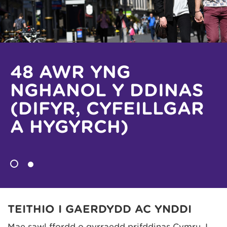
48 AWR YNG
NGHANOL Y DDINAS
(DIFYR, CYFEILLGAR
A HYGYRCH)
TEITHIO I GAERDYDD AC YNDDI
Mae sawl ffordd o gyrraedd prifddinas Cymru. I