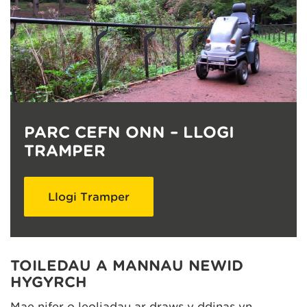
PARC CEFN ONN – LLOGI
TRAMPER
Llogi Tramper
TOILEDAU A MANNAU NEWID
HYGYRCH
Mae nifer o leoliadau ar draws y ddinas yn