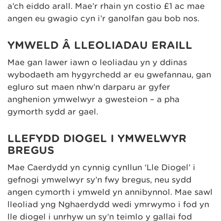
a’ch eiddo arall. Mae’r rhain yn costio £1 ac mae
angen eu gwagio cyn i’r ganolfan gau bob nos.
YMWELD Â LLEOLIADAU ERAILL
Mae gan lawer iawn o leoliadau yn y ddinas
wybodaeth am hygyrchedd ar eu gwefannau, gan
egluro sut maen nhw’n darparu ar gyfer
anghenion ymwelwyr a gwesteion – a pha
gymorth sydd ar gael.
LLEFYDD DIOGEL I YMWELWYR
BREGUS
Mae Caerdydd yn cynnig cynllun ‘Lle Diogel’ i
gefnogi ymwelwyr sy’n fwy bregus, neu sydd
angen cymorth i ymweld yn annibynnol. Mae sawl
lleoliad yng Nghaerdydd wedi ymrwymo i fod yn
lle diogel i unrhyw un sy’n teimlo y gallai fod