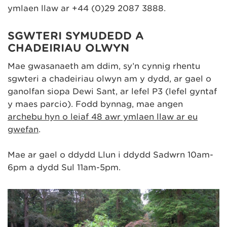
ymlaen llaw ar +44 (0)29 2087 3888.
SGWTERI SYMUDEDD A
CHADEIRIAU OLWYN
Mae gwasanaeth am ddim, sy’n cynnig rhentu
sgwteri a chadeiriau olwyn am y dydd, ar gael o
ganolfan siopa Dewi Sant, ar lefel P3 (lefel gyntaf
y maes parcio). Fodd bynnag, mae angen
archebu hyn o leiaf 48 awr ymlaen llaw ar eu
gwefan
.
Mae ar gael o ddydd Llun i ddydd Sadwrn 10am-
6pm a dydd Sul 11am-5pm.