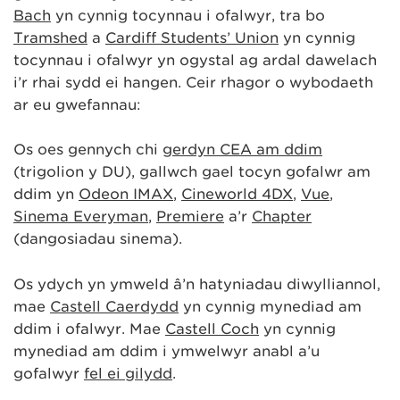
Bach
yn cynnig tocynnau i ofalwyr, tra bo
Tramshed
a
Cardiff Students’ Union
yn cynnig
tocynnau i ofalwyr yn ogystal ag ardal dawelach
i’r rhai sydd ei hangen. Ceir rhagor o wybodaeth
ar eu gwefannau:
Os oes gennych chi
gerdyn CEA am ddim
(trigolion y DU), gallwch gael tocyn gofalwr am
ddim yn
Odeon IMAX
,
Cineworld 4DX
,
Vue
,
Sinema Everyman
,
Premiere
a’r
Chapter
(dangosiadau sinema).
Os ydych yn ymweld â’n hatyniadau diwylliannol,
mae
Castell Caerdydd
yn cynnig mynediad am
ddim i ofalwyr. Mae
Castell Coch
yn cynnig
mynediad am ddim i ymwelwyr anabl a’u
gofalwyr
fel ei gilydd
.