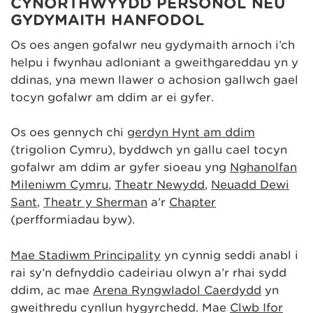
CYNORTHWYYDD PERSONOL NEU
GYDYMAITH HANFODOL
Os oes angen gofalwr neu gydymaith arnoch i’ch
helpu i fwynhau adloniant a gweithgareddau yn y
ddinas, yna mewn llawer o achosion gallwch gael
tocyn gofalwr am ddim ar ei gyfer.
Os oes gennych chi
gerdyn Hynt am ddim
(trigolion Cymru), byddwch yn gallu cael tocyn
gofalwr am ddim ar gyfer sioeau yng
Nghanolfan
Mileniwm Cymru
,
Theatr Newydd
,
Neuadd Dewi
Sant
,
Theatr y Sherman
a’r
Chapter
(perfformiadau byw).
Mae Stadiwm Principality
yn cynnig seddi anabl i
rai sy’n defnyddio cadeiriau olwyn a’r rhai sydd
ddim, ac mae
Arena Ryngwladol Caerdydd
yn
gweithredu cynllun hygyrchedd. Mae
Clwb Ifor