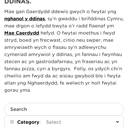
DDINAS.
Mae gan Gaerdydd ddewis gwych o fwytai yng
nghanol y ddinas
, sy’n gweddu i brifddinas Cymru,
mae digon o lefydd bwyta o’r radd flaenaf ym
Mae Caerdydd
hefyd. O fwytai moethus i fwyd
stryd, boed yn frecwast, cinio neu swper, mae
amrywiaeth wych o flasau sy’n adlewyrchu
cymeriad amrywiol y ddinas, yn fannau i fwynhau
stecen ac yn gastrodafarnau, yn fraseriau ac yn
fannau pizza, cyri a byrgyrs. Felly, os ydych chi’n
chwilio am fwyd da ac eisiau gwybod ble i fwyta
allan yng Nghaerdydd, fe welwch yr holl fwytai
gorau yma.
Search
Category