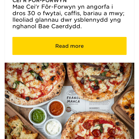
CEI’R FÔR-FORWYN
Mae Cei'r Fôr-Forwyn yn angorfa i
dros 30 o fwytai, caffis, bariau a mwy;
lleoliad glannau dŵr ysblennydd yng
nghanol Bae Caerdydd.
Read more