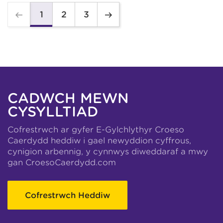
2
3
1
CADWCH MEWN
CYSYLLTIAD
Cofrestrwch ar gyfer E-Gylchlythyr Croeso
Caerdydd heddiw i gael newyddion cyffrous,
cynigion arbennig, y cynnwys diweddaraf a mwy
gan CroesoCaerdydd.com
Cofrestrwch Heddiw