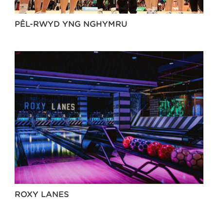
PÊL-RWYD YNG NGHYMRU
ROXY LANES