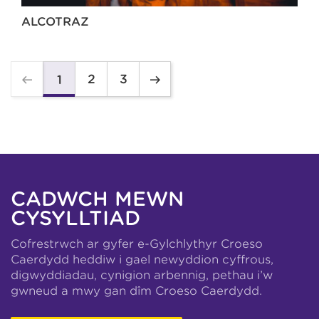
ALCOTRAZ
2
3
1
CADWCH MEWN
CYSYLLTIAD
Cofrestrwch ar gyfer e-Gylchlythyr Croeso
Caerdydd heddiw i gael newyddion cyffrous,
digwyddiadau, cynigion arbennig, pethau i’w
gwneud a mwy gan dîm Croeso Caerdydd.