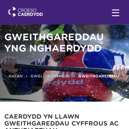
GWEITHGAREDDAU
YNG NGHAERDYDD
HAFAN
GWELD A GWNEUD
GWEITHGAREDDAU
CAERDYDD YN LLAWN
GWEITHGAREDDAU CYFFROUS AC