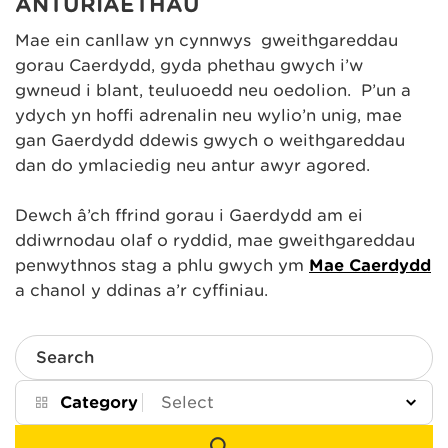
ANTURIAETHAU
Mae ein canllaw yn cynnwys gweithgareddau
gorau Caerdydd, gyda phethau gwych i’w
gwneud i blant, teuluoedd neu oedolion. P’un a
ydych yn hoffi adrenalin neu wylio’n unig, mae
gan Gaerdydd ddewis gwych o weithgareddau
dan do ymlaciedig neu antur awyr agored.
Dewch â’ch ffrind gorau i Gaerdydd am ei
ddiwrnodau olaf o ryddid, mae gweithgareddau
penwythnos stag a phlu gwych ym
Mae Caerdydd
a chanol y ddinas a’r cyffiniau.
Search
Category