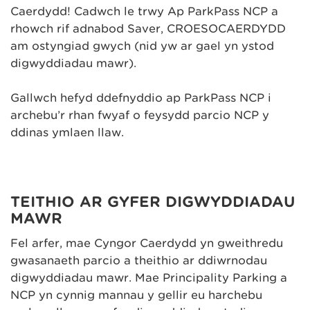
Caerdydd! Cadwch le trwy Ap ParkPass NCP a
rhowch rif adnabod Saver, CROESOCAERDYDD
am ostyngiad gwych (nid yw ar gael yn ystod
digwyddiadau mawr).
Gallwch hefyd ddefnyddio ap ParkPass NCP i
archebu’r rhan fwyaf o feysydd parcio NCP y
ddinas ymlaen llaw.
TEITHIO AR GYFER DIGWYDDIADAU
MAWR
Fel arfer, mae Cyngor Caerdydd yn gweithredu
gwasanaeth parcio a theithio ar ddiwrnodau
digwyddiadau mawr. Mae Principality Parking a
NCP yn cynnig mannau y gellir eu harchebu