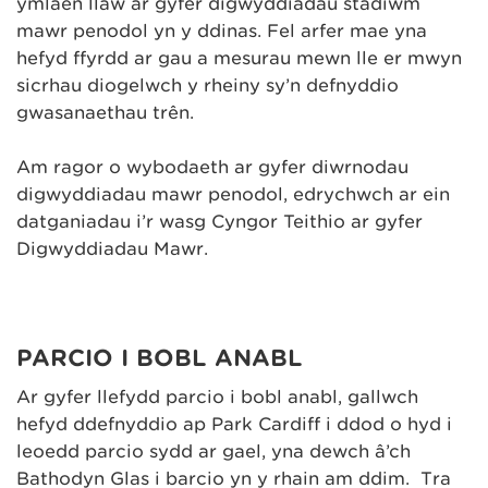
ymlaen llaw ar gyfer digwyddiadau stadiwm
mawr penodol yn y ddinas. Fel arfer mae yna
hefyd ffyrdd ar gau a mesurau mewn lle er mwyn
sicrhau diogelwch y rheiny sy’n defnyddio
gwasanaethau trên.
Am ragor o wybodaeth ar gyfer diwrnodau
digwyddiadau mawr penodol, edrychwch ar ein
datganiadau i’r wasg Cyngor Teithio ar gyfer
Digwyddiadau Mawr.
PARCIO I BOBL ANABL
Ar gyfer llefydd parcio i bobl anabl, gallwch
hefyd ddefnyddio ap Park Cardiff i ddod o hyd i
leoedd parcio sydd ar gael, yna dewch â’ch
Bathodyn Glas i barcio yn y rhain am ddim. Tra