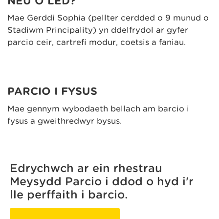
NEU O LED?
Mae Gerddi Sophia (pellter cerdded o 9 munud o
Stadiwm Principality) yn ddelfrydol ar gyfer
parcio ceir, cartrefi modur, coetsis a faniau.
PARCIO I FYSUS
Mae gennym wybodaeth bellach am barcio i
fysus a gweithredwyr bysus.
Edrychwch ar ein rhestrau
Meysydd Parcio i ddod o hyd i'r
lle perffaith i barcio.