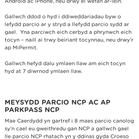
Android ac iPhone, neu drwy ei wefan ar-lein.
Gallwch ddod o hyd i ddiweddariadau byw o
lefydd parcio ar y stryd a llefydd parcio sydd ar
gael. Yna parciwch eich cerbyd a phrynwch eich
tocyn – naill ai trwy beiriant tocynnau, neu drwy’r
ap MiPermit.
Gallwch hefyd dalu ymlaen llaw am eich tocyn
hyd at 7 diwrnod ymlaen llaw.
MEYSYDD PARCIO NCP AC AP
PARKPASS NCP
Mae Caerdydd yn gartref i 8 maes parcio canolog
sy’n cael eu gweithredu gan NCP a gallwch gael
lle parcio NCP rhatach yn y ddinas gyda Croeso