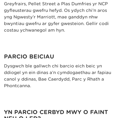
Greyfrairs, Pellet Street a Plas Dumfries yr NCP
gyfleusterau gwefru hefyd. Os ydych chi’n aros
yng Ngwesty’r Marriott, mae ganddyn nhw
bwyntiau gwefru ar gyfer gwesteion. Gellir codi
costau ychwanegol am hyn.
PARCIO BEICIAU
Dysgwch ble gallwch chi barcio eich beic yn
ddiogel yn ein dinas a’n cymdogaethau ar fapiau
canol y ddinas, Bae Caerdydd, Parc y Rhath a
Phontcanna.
YN PARCIO CERBYD MWY O FAINT