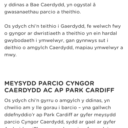
y ddinas a Bae Caerdydd, yn ogystal â
gwasanaethau parcio a theithio.
Os ydych chi’n teithio i Gaerdydd, fe welwch fwy
o gyngor ar dwristiaeth a theithio yn ein hardal
gwybodaeth i ymwelwyr, gan gynnwys sut i
deithio o amgylch Caerdydd, mapiau ymwelwyr a
mwy.
MEYSYDD PARCIO CYNGOR
CAERDYDD AC AP PARK CARDIFF
Os ydych chi’n gyrru o amgylch y ddinas, yn
chwilio am y lle gorau i barcio – yna gallwch
ddefnyddio’r ap Park Cardiff ar gyfer meysydd
parcio Cyngor Caerdydd, sydd ar gael ar gyfer