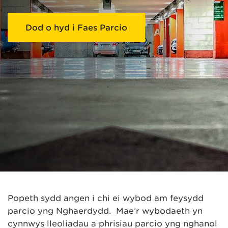
Dod o hyd i Faes Parcio
Popeth sydd angen i chi ei wybod am feysydd
parcio yng Nghaerdydd. Mae’r wybodaeth yn
cynnwys lleoliadau a phrisiau parcio yng nghanol