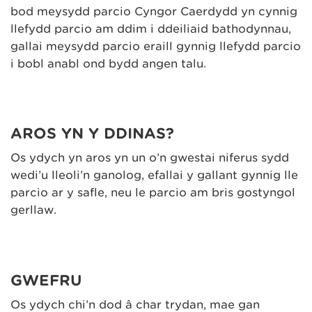
bod meysydd parcio Cyngor Caerdydd yn cynnig
llefydd parcio am ddim i ddeiliaid bathodynnau,
gallai meysydd parcio eraill gynnig llefydd parcio
i bobl anabl ond bydd angen talu.
AROS YN Y DDINAS?
Os ydych yn aros yn un o’n gwestai niferus sydd
wedi’u lleoli’n ganolog, efallai y gallant gynnig lle
parcio ar y safle, neu le parcio am bris gostyngol
gerllaw.
GWEFRU
Os ydych chi’n dod â char trydan, mae gan