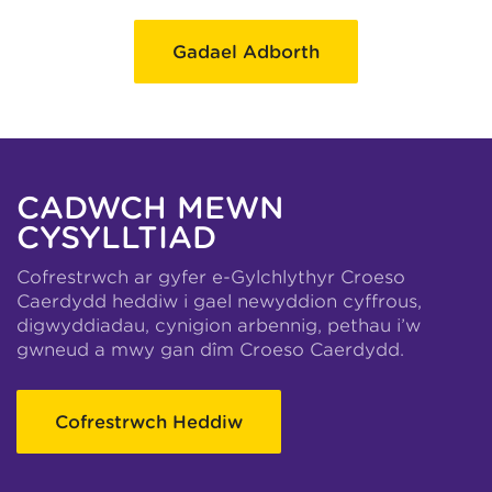
Gadael Adborth
CADWCH MEWN
CYSYLLTIAD
Cofrestrwch ar gyfer e-Gylchlythyr Croeso
Caerdydd heddiw i gael newyddion cyffrous,
digwyddiadau, cynigion arbennig, pethau i’w
gwneud a mwy gan dîm Croeso Caerdydd.
Cofrestrwch Heddiw