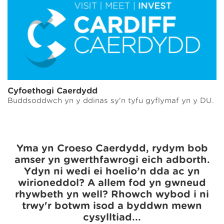
Cyfoethogi Caerdydd
Buddsoddwch yn y ddinas sy'n tyfu gyflymaf yn y DU.
Yma yn Croeso Caerdydd, rydym bob
amser yn gwerthfawrogi eich adborth.
Ydyn ni wedi ei hoelio’n dda ac yn
wirioneddol? A allem fod yn gwneud
rhywbeth yn well? Rhowch wybod i ni
trwy'r botwm isod a byddwn mewn
cysylltiad...