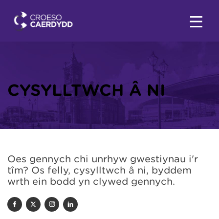
CYSYLLTWCH Â NI
Oes gennych chi unrhyw gwestiynau i'r
tîm? Os felly, cysylltwch â ni, byddem
wrth ein bodd yn clywed gennych.