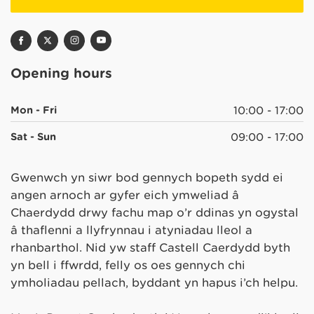
Opening hours
Mon - Fri
10:00 - 17:00
Sat - Sun
09:00 - 17:00
Gwenwch yn siŵr bod gennych bopeth sydd ei
angen arnoch ar gyfer eich ymweliad â
Chaerdydd drwy fachu map o’r ddinas yn ogystal
â thaflenni a llyfrynnau i atyniadau lleol a
rhanbarthol. Nid yw staff Castell Caerdydd byth
yn bell i ffwrdd, felly os oes gennych chi
ymholiadau pellach, byddant yn hapus i’ch helpu.