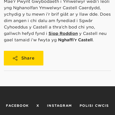
Mae’r Pwynt Gwybodaeth i Ymwelwyr wedi’i leoli
yng Nghanolfan Ymwelwyr Castell Caerdydd,
ychydig y tu mewn i’r brif giât ar y llaw dde. Does
dim angen i chi dalu am fynediad i Sgwâr
Cyhoeddus y Castell a thra’ch bod chi yno,
gallwch hefyd fynd i
Siop Roddion
y Castell neu
gael tamaid i’w fwyta yg
Nghaffi’r Castell
.
Share
FACEBOOK
X
INSTAGRAM
POLISI CWCIS