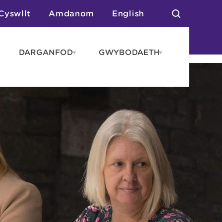
Cyswllt
Amdanom
English
DARGANFOD
GWYBODAETH
pen
Open
Open
AROS
DARGANFOD
GWYBODAET
enu
menu
menu
tai
n Arlwyo
anau a Gwersylla
or o Leoedd