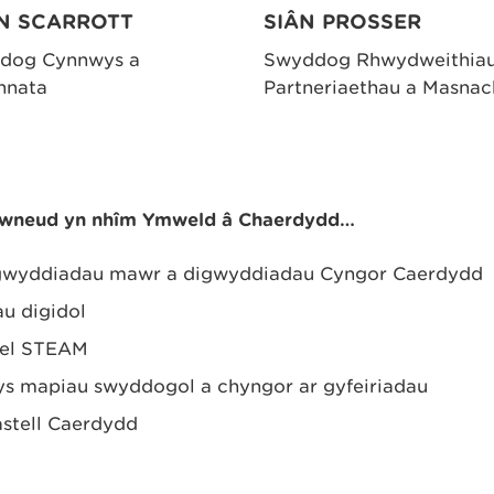
N SCARROTT
SIÂN PROSSER
dog Cynnwys a
Swyddog Rhwydweithiau
hnata
Partneriaethau a Masnac
 gwneud yn nhîm Ymweld â Chaerdydd…
igwyddiadau mawr a digwyddiadau Cyngor Caerdydd
u digidol
fel STEAM
 mapiau swyddogol a chyngor ar gyfeiriadau
stell Caerdydd