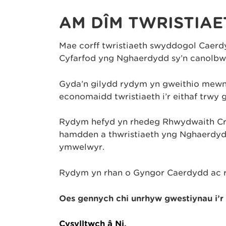
AM DÎM TWRISTIA
Mae corff twristiaeth swyddogol Caerd
Cyfarfod yng Nghaerdydd sy’n canolbwy
Gyda’n gilydd rydym yn gweithio mewn 
economaidd twristiaeth i’r eithaf trw
Rydym hefyd yn rhedeg Rhwydwaith Cro
hamdden a thwristiaeth yng Nghaerdyd
ymwelwyr.
Rydym yn rhan o Gyngor Caerdydd ac ry
Oes gennych chi unrhyw gwestiynau i’r
Cysylltwch â Ni
.