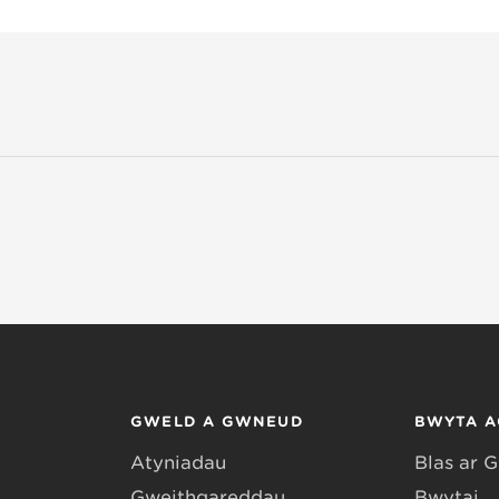
GWELD A GWNEUD
BWYTA A
Atyniadau
Blas ar 
Gweithgareddau
Bwytai