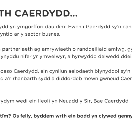
ETH CAERDYDD…
ydd yn ymgorffori dau dîm: Ewch i Gaerdydd sy’n can
ntio ar y sector busnes.
partneriaeth ag amrywiaeth o randdeiliaid amlwg, gy
y gynyddu nifer yr ymwelwyr, a hyrwyddo delwedd ddei
eso Caerdydd, ein cynllun aelodaeth blynyddol sy’
d a’r rhanbarth sydd â diddordeb mewn gwneud Caer
dym wedi ein lleoli yn Neuadd y Sir, Bae Caerdydd.
 tîm? Os felly, byddem wrth ein bodd yn clywed genn