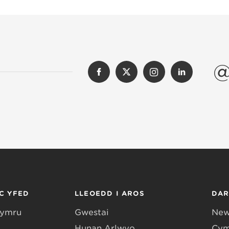
@
C YFED
LLEOEDD I AROS
DA
Gymru
Gwestai
New
Hunan Arlwyo
Cym