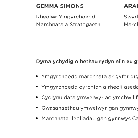
GEMMA SIMONS
ARA
Rheolwr Ymgyrchoedd
Swyd
Marchnata a Strategaeth
Marc
Dyma ychydig o bethau rydyn ni’n eu
Ymgyrchoedd marchnata ar gyfer d
Ymgyrchoedd cyrchfan a rheoli aseda
Cydlynu data ymwelwyr ac ymchwil 
Gwasanaethau ymwelwyr gan gynnwys
Marchnata lleoliadau gan gynnwys Ca