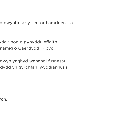
olbwyntio ar y sector hamdden – a
da’r nod o gynyddu effaith
namig o Gaerdydd i’r byd.
n dwyn ynghyd wahanol fusnesau
dydd yn gyrchfan lwyddiannus i
ych.