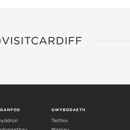
VISITCARDIFF
RGANFOD
GWYBODAETH
yddion
Teithio
dogaethau
Mapiau