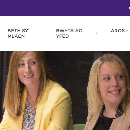
BETH SY’
BWYTA AC
AROS
O
en
Open
MLAEN
YFED
WELD
BWYTA
m
AC
WNEUD
YFED
Blas ar Gymru
Gwes
nu
menu
Bwytai
Huna
Tafarndai a Bariau
Caraf
Caffis a Delis
Rhag
ydd