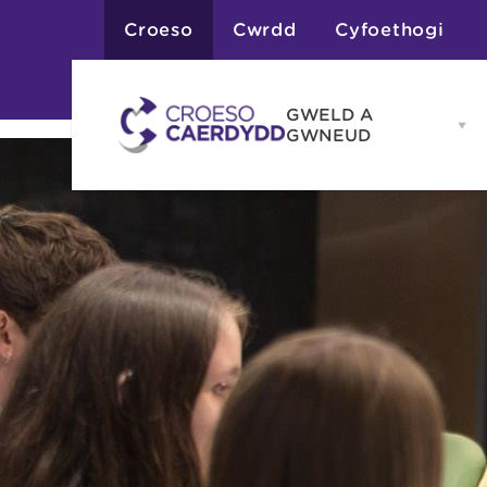
Croeso
Cwrdd
Cyfoethogi
GWELD A
Op
GWNEUD
G
A
G
Atyniadau
me
Gweithgareddau
Adloniant
Chwaraeon
Siopa
Teithiau a Golygfe