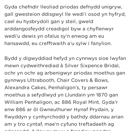
Gyda chefndir lleoliad priodas defnydd unigryw,
gall gwesteion ddisgwyl lle wedi’i osod yn hyfryd,
cael eu hysbrydoli gan y steil, gweld
arddangosfeydd creadigol byw a chyflenwyr
wedi’u dewis yn ofalus sy’n enwog am eu
hansawdd, eu crefftwaith a’u sylw i fanylion.
Bydd y digwyddiad hefyd yn cynnwys sioe lwyfan
mewn cydweithrediad â Silver Sixpence Bridal,
ochr yn ochr ag arbenigwyr priodas moethus gan
gynnwys Ultrabooth, Chair Covers & Bows,
Alexandra Cakes, Penhaligon’s, tŷ persawr
moethus a sefydlwyd yn Llundain ym 1870 gan
William Penhaligon, ac 886 Royal Mint. Gyda’r
enw 886 ar ôl Gwneuthurwr Hynaf Prydain, y
flwyddyn y cynhyrchodd y bathdy ddarnau arian
am y tro cyntaf, mae’n cyfuno treftadaeth ag