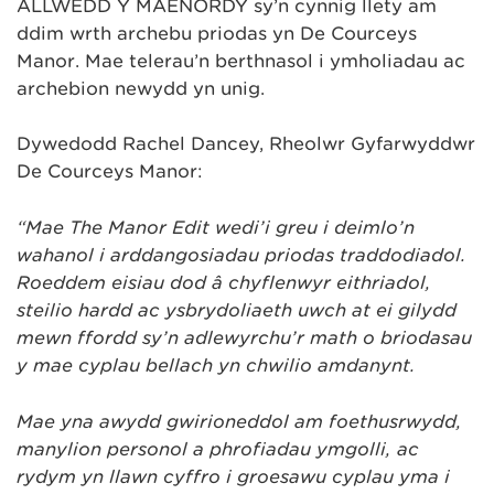
ALLWEDD Y MAENORDY sy’n cynnig llety am
ddim wrth archebu priodas yn De Courceys
Manor. Mae telerau’n berthnasol i ymholiadau ac
archebion newydd yn unig.
Dywedodd Rachel Dancey, Rheolwr Gyfarwyddwr
De Courceys Manor:
“Mae The Manor Edit wedi’i greu i deimlo’n
wahanol i arddangosiadau priodas traddodiadol.
Roeddem eisiau dod â chyflenwyr eithriadol,
steilio hardd ac ysbrydoliaeth uwch at ei gilydd
mewn ffordd sy’n adlewyrchu’r math o briodasau
y mae cyplau bellach yn chwilio amdanynt.
Mae yna awydd gwirioneddol am foethusrwydd,
manylion personol a phrofiadau ymgolli, ac
rydym yn llawn cyffro i groesawu cyplau yma i