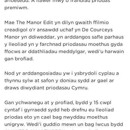
arloesedd. A llawer mwy o frandiau priodas
premiwm.
Mae The Manor Edit yn dilyn gwaith ffilmio
creadigol o’r ansawdd uchaf yn De Courceys
Manor yn ddiweddar, yn arddangos safle parhaus
y lleoliad yn y farchnad priodasau moethus gyda
ffocws ar ddathliadau meddylgar, wedi’u harwain
gan brofiad.
Nod yr arddangosiadau yw i ysbrydoli cyplau a
thynnu sylw at safon y doniau sydd ar gael ar
draws diwydiant priodasau Cymru.
Gan ychwanegu at y profiad, bydd y 15 cwpl
cyntaf i gyrraedd sydd heb drefnu eu lleoliad
priodas eto yn cael bag nwyddau moethus
unigryw. Wedi’i guddio mewn un bag lwcus bydd