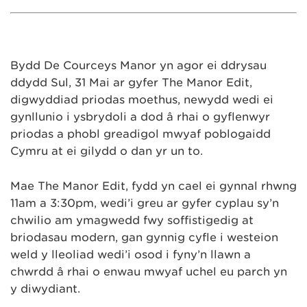
Bydd De Courceys Manor yn agor ei ddrysau
ddydd Sul, 31 Mai ar gyfer The Manor Edit,
digwyddiad priodas moethus, newydd wedi ei
gynllunio i ysbrydoli a dod â rhai o gyflenwyr
priodas a phobl greadigol mwyaf poblogaidd
Cymru at ei gilydd o dan yr un to.
Mae The Manor Edit, fydd yn cael ei gynnal rhwng
11am a 3:30pm, wedi’i greu ar gyfer cyplau sy’n
chwilio am ymagwedd fwy soffistigedig at
briodasau modern, gan gynnig cyfle i westeion
weld y lleoliad wedi’i osod i fyny’n llawn a
chwrdd â rhai o enwau mwyaf uchel eu parch yn
y diwydiant.