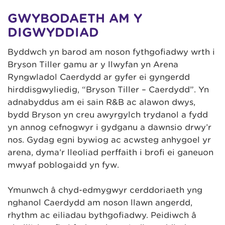
GWYBODAETH AM Y
DIGWYDDIAD
Byddwch yn barod am noson fythgofiadwy wrth i
Bryson Tiller gamu ar y llwyfan yn Arena
Ryngwladol Caerdydd ar gyfer ei gyngerdd
hirddisgwyliedig, “Bryson Tiller – Caerdydd”. Yn
adnabyddus am ei sain R&B ac alawon dwys,
bydd Bryson yn creu awyrgylch trydanol a fydd
yn annog cefnogwyr i gydganu a dawnsio drwy’r
nos. Gydag egni bywiog ac acwsteg anhygoel yr
arena, dyma’r lleoliad perffaith i brofi ei ganeuon
mwyaf poblogaidd yn fyw.
Ymunwch â chyd-edmygwyr cerddoriaeth yng
nghanol Caerdydd am noson llawn angerdd,
rhythm ac eiliadau bythgofiadwy. Peidiwch â