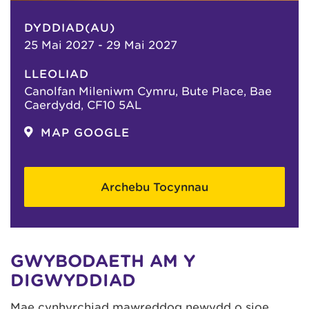
DYDDIAD(AU)
25 Mai 2027 - 29 Mai 2027
LLEOLIAD
Canolfan Mileniwm Cymru, Bute Place, Bae
Caerdydd, CF10 5AL
MAP GOOGLE
Archebu Tocynnau
GWYBODAETH AM Y
DIGWYDDIAD
Mae cynhyrchiad mawreddog newydd o sioe