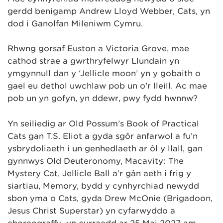
gerdd benigamp Andrew Lloyd Webber, Cats, yn
dod i Ganolfan Mileniwm Cymru.
Rhwng gorsaf Euston a Victoria Grove, mae
cathod strae a gwrthryfelwyr Llundain yn
ymgynnull dan y ‘Jellicle moon’ yn y gobaith o
gael eu dethol uwchlaw pob un o’r lleill. Ac mae
pob un yn gofyn, yn ddewr, pwy fydd hwnnw?
Yn seiliedig ar Old Possum’s Book of Practical
Cats gan T.S. Eliot a gyda sgôr anfarwol a fu’n
ysbrydoliaeth i un genhedlaeth ar ôl y llall, gan
gynnwys Old Deuteronomy, Macavity: The
Mystery Cat, Jellicle Ball a’r gân aeth i frig y
siartiau, Memory, bydd y cynhyrchiad newydd
sbon yma o Cats, gyda Drew McOnie (Brigadoon,
Jesus Christ Superstar) yn cyfarwyddo a