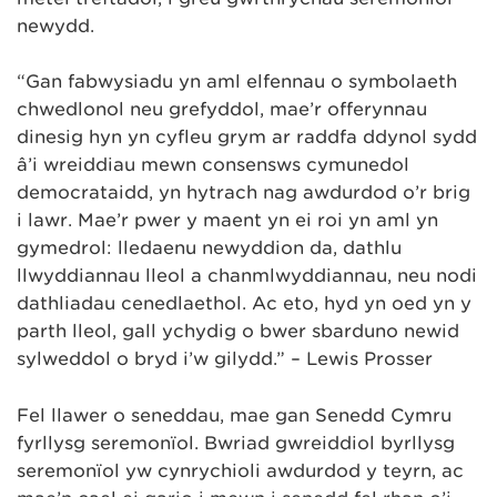
newydd.
“Gan fabwysiadu yn aml elfennau o symbolaeth
chwedlonol neu grefyddol, mae’r offerynnau
dinesig hyn yn cyfleu grym ar raddfa ddynol sydd
â’i wreiddiau mewn consensws cymunedol
democrataidd, yn hytrach nag awdurdod o’r brig
i lawr. Mae’r pŵer y maent yn ei roi yn aml yn
gymedrol: lledaenu newyddion da, dathlu
llwyddiannau lleol a chanmlwyddiannau, neu nodi
dathliadau cenedlaethol. Ac eto, hyd yn oed yn y
parth lleol, gall ychydig o bŵer sbarduno newid
sylweddol o bryd i’w gilydd.” – Lewis Prosser
Fel llawer o seneddau, mae gan Senedd Cymru
fyrllysg seremonïol. Bwriad gwreiddiol byrllysg
seremonïol yw cynrychioli awdurdod y teyrn, ac