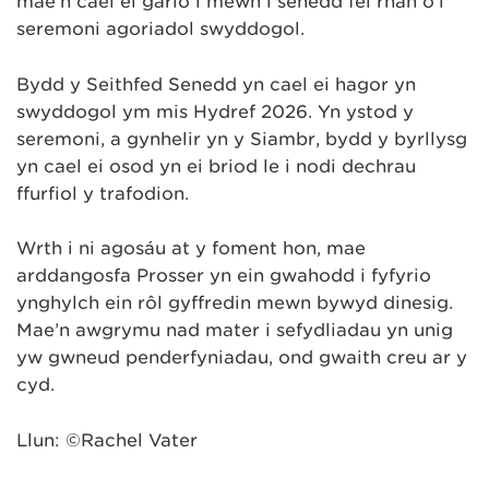
mae’n cael ei gario i mewn i senedd fel rhan o’i
seremoni agoriadol swyddogol.
Bydd y Seithfed Senedd yn cael ei hagor yn
swyddogol ym mis Hydref 2026. Yn ystod y
seremoni, a gynhelir yn y Siambr, bydd y byrllysg
yn cael ei osod yn ei briod le i nodi dechrau
ffurfiol y trafodion.
Wrth i ni agosáu at y foment hon, mae
arddangosfa Prosser yn ein gwahodd i fyfyrio
ynghylch ein rôl gyffredin mewn bywyd dinesig.
Mae’n awgrymu nad mater i sefydliadau yn unig
yw gwneud penderfyniadau, ond gwaith creu ar y
cyd.
Llun: ©Rachel Vater