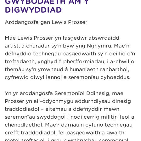
GWYBODAETH AM Y
DIGWYDDIAD
Arddangosfa gan Lewis Prosser
Mae Lewis Prosser yn fasgedwr abswrdaidd,
artist, a churadur sy’n byw yng Nghymru. Mae’n
defnyddio technegau basgedwaith sy’n deillio o’n
treftadaeth, ynghyd â pherfformiadau, i archwilio
themâu sy’n ymwneud â hunaniaeth ranbarthol,
cyfnewid diwylliannol a seremonïau cyhoeddus.
Yn yr arddangosfa Seremonïol Ddinesig, mae
Prosser yn ail-ddychmygu addurndlysau dinesig
traddodiadol – eitemau a ddefnyddir mewn
seremonïau swyddogol i nodi cerrig milltir lleol a
chenedlaethol. Mae’r darnau’n cyfuno technegau
crefft traddodiadol, fel basgedwaith a gwaith
metel treftadol, i greu gwrthrychau seremonïol