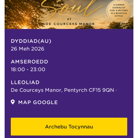
DYDDIAD(AU)
26 Meh 2026
AMSEROEDD
18:00 - 23:00
LLEOLIAD
De Courceys Manor, Pentyrch CF15 9QN ·
MAP GOOGLE
Archebu Tocynnau