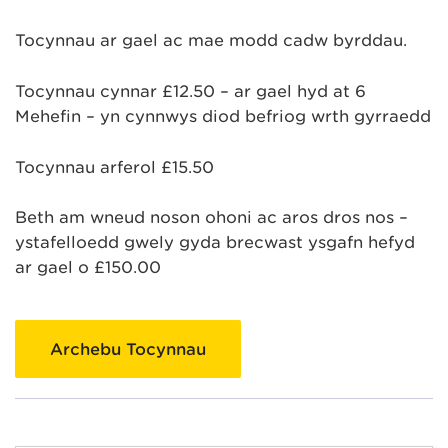
Tocynnau ar gael ac mae modd cadw byrddau.
Tocynnau cynnar £12.50 – ar gael hyd at 6
Mehefin – yn cynnwys diod befriog wrth gyrraedd
Tocynnau arferol £15.50
Beth am wneud noson ohoni ac aros dros nos –
ystafelloedd gwely gyda brecwast ysgafn hefyd
ar gael o £150.00
Archebu Tocynnau