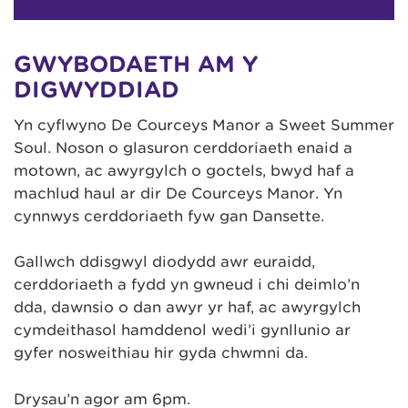
GWYBODAETH AM Y
DIGWYDDIAD
Yn cyflwyno De Courceys Manor a Sweet Summer
Soul. Noson o glasuron cerddoriaeth enaid a
motown, ac awyrgylch o goctels, bwyd haf a
machlud haul ar dir De Courceys Manor. Yn
cynnwys cerddoriaeth fyw gan Dansette.
Gallwch ddisgwyl diodydd awr euraidd,
cerddoriaeth a fydd yn gwneud i chi deimlo’n
dda, dawnsio o dan awyr yr haf, ac awyrgylch
cymdeithasol hamddenol wedi’i gynllunio ar
gyfer nosweithiau hir gyda chwmni da.
Drysau’n agor am 6pm.