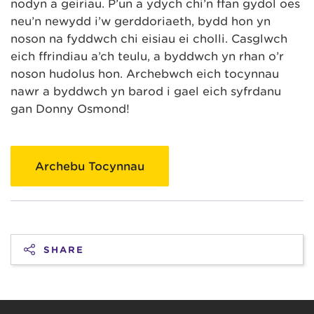
nodyn a geiriau. P’un a ydych chi’n ffan gydol oes
neu’n newydd i’w gerddoriaeth, bydd hon yn
noson na fyddwch chi eisiau ei cholli. Casglwch
eich ffrindiau a’ch teulu, a byddwch yn rhan o’r
noson hudolus hon. Archebwch eich tocynnau
nawr a byddwch yn barod i gael eich syfrdanu
gan Donny Osmond!
Archebu Tocynnau
SHARE