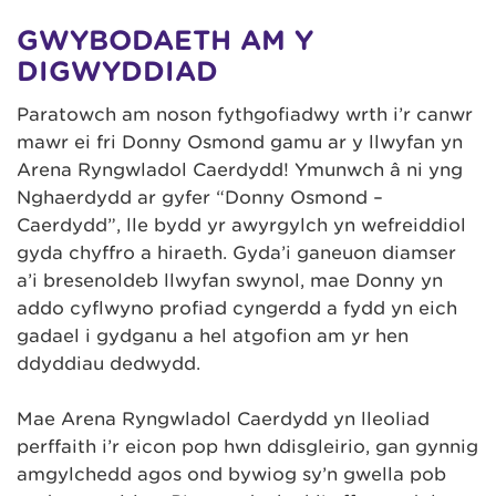
GWYBODAETH AM Y
DIGWYDDIAD
Paratowch am noson fythgofiadwy wrth i’r canwr
mawr ei fri Donny Osmond gamu ar y llwyfan yn
Arena Ryngwladol Caerdydd! Ymunwch â ni yng
Nghaerdydd ar gyfer “Donny Osmond –
Caerdydd”, lle bydd yr awyrgylch yn wefreiddiol
gyda chyffro a hiraeth. Gyda’i ganeuon diamser
a’i bresenoldeb llwyfan swynol, mae Donny yn
addo cyflwyno profiad cyngerdd a fydd yn eich
gadael i gydganu a hel atgofion am yr hen
ddyddiau dedwydd.
Mae Arena Ryngwladol Caerdydd yn lleoliad
perffaith i’r eicon pop hwn ddisgleirio, gan gynnig
amgylchedd agos ond bywiog sy’n gwella pob