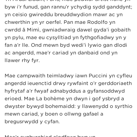
byw i’r funud, gan rannu’r ychydig sydd ganddynt;
yn ceisio gwireddu breuddwydion mawr ac yn
chwerthin yn yr oerfel. Pan mae Rodolfo yn
cwrdd â Mimì, gwniadwraig dawel gyda’i gobaith
yn pylu, mae eu cysylltiad yn fythgofiadwy yn y
fan a’r lle. Ond mewn byd wedi’i lywio gan dlodi
ac angerdd, mae’r cariad yn danbaid ond yn
llawer rhy fyr.
Mae campwaith teimladwy iawn Puccini yn cyfleu
angerdd ieuenctid drwy rywfaint o’r gerddoriaeth
hyfrytaf a’r fwyaf adnabyddus a gyfansoddwyd
erioed. Mae La bohème yn dwyn i gof ysbryd a
dwyster bywyd bohemaidd: y llawenydd o syrthio
mewn cariad, y boen o ollwng gafael a
bregusrwydd y cyfan.