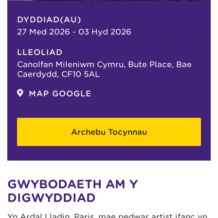
DYDDIAD(AU)
27 Med 2026 - 03 Hyd 2026
LLEOLIAD
Canolfan Mileniwm Cymru, Bute Place, Bae
Caerdydd, CF10 5AL
MAP GOOGLE
Archebu Tocynnau
GWYBODAETH AM Y
DIGWYDDIAD
Yn Ardal Lladin, Paris, mae pedwar artist ifanc yn