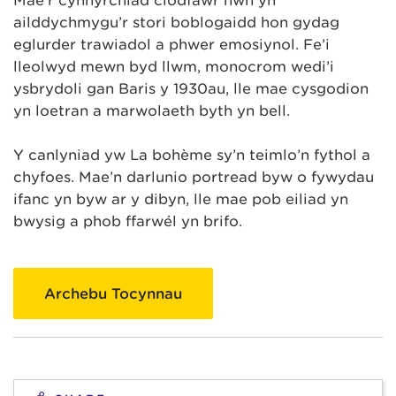
Mae’r cynhyrchiad clodfawr hwn yn
ailddychmygu’r stori boblogaidd hon gydag
eglurder trawiadol a phŵer emosiynol. Fe’i
lleolwyd mewn byd llwm, monocrom wedi’i
ysbrydoli gan Baris y 1930au, lle mae cysgodion
yn loetran a marwolaeth byth yn bell.
Y canlyniad yw La bohème sy’n teimlo’n fythol a
chyfoes. Mae’n darlunio portread byw o fywydau
ifanc yn byw ar y dibyn, lle mae pob eiliad yn
bwysig a phob ffarwél yn brifo.
Archebu Tocynnau