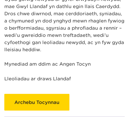
mae Gŵyl Llandaf yn dathlu egin llais Caerdydd.
Dros chwe diwrnod, mae cerddoriaeth, syniadau,
a chymuned yn dod ynghyd mewn rhaglen fywiog
o berfformiadau, sgyrsiau a phrofiadau a rennir –
wedi’u gwreiddio mewn treftadaeth, wedi’u
cyfoethogi gan leoliadau newydd, ac yn fyw gyda
lleisiau heddiw.
Mynediad am ddim ac Angen Tocyn
Lleoliadau ar draws Llandaf
Archebu Tocynnau