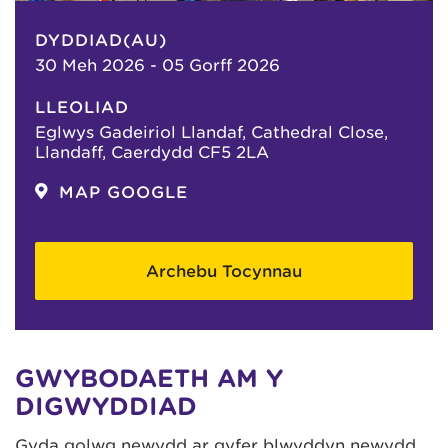
DYDDIAD(AU)
30 Meh 2026 - 05 Gorff 2026
LLEOLIAD
Eglwys Gadeiriol Llandaf, Cathedral Close,
Llandaff, Caerdydd CF5 2LA
MAP GOOGLE
Archebu Tocynnau
GWYBODAETH AM Y
DIGWYDDIAD
Gyda golwg newydd ar gyfer blwyddyn newydd,