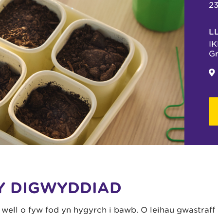
23
L
IK
Gr
Y DIGWYDDIAD
 well o fyw fod yn hygyrch i bawb. O leihau gwastraff 