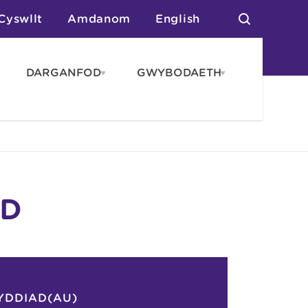
Cyswllt
Amdanom
English
DARGANFOD
GWYBODAETH
pen
Open
Open
AROS
DARGANFOD
GWYBODAET
enu
menu
menu
tai
n Arlwyo
anau a Gwersylla
or o Leoedd
DD
YDDIAD(AU)