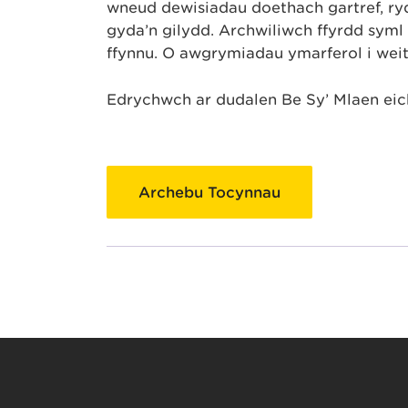
wneud dewisiadau doethach gartref, ry
gyda’n gilydd. Archwiliwch ffyrdd syml 
ffynnu. O awgrymiadau ymarferol i weit
Edrychwch ar dudalen Be Sy’ Mlaen eic
Archebu Tocynnau