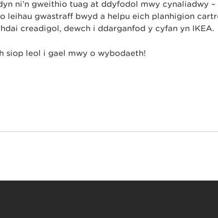
dyn ni’n gweithio tuag at ddyfodol mwy cynaliadwy –
o leihau gwastraff bwyd a helpu eich planhigion cartre
hdai creadigol, dewch i ddarganfod y cyfan yn IKEA.
h siop leol i gael mwy o wybodaeth!