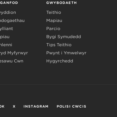
RGANFOD
GWYBODAETH
yddion
Teithio
dogaethau
Mapiau
lliant
Parcio
piau
Bygi Symudedd
hlenni
Tips Teithio
yd Myfyrwyr
Pwynt i Ymwelwyr
esawu Cŵn
Hygyrchedd
OK
X
INSTAGRAM
POLISI CWCIS