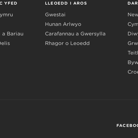
C YFED
LLEOEDD I AROS
DA
Gymru
Gwestai
New
Hunan Arlwyo
Cym
 a Bariau
Carafannau a Gwersylla
Diwy
Delis
Rhagor o Leoedd
Grw
Teit
Byw
Cro
FACEBO