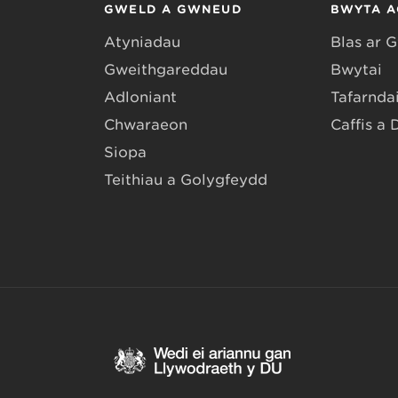
GWELD A GWNEUD
BWYTA A
Atyniadau
Blas ar 
Gweithgareddau
Bwytai
Adloniant
Tafarndai
Chwaraeon
Caffis a 
Siopa
Teithiau a Golygfeydd