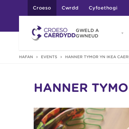
Croeso
Cwrdd
Cyfoethogi
GWELD A
Op
GWNEUD
G
A
G
Atyniadau
HAFAN
EVENTS
HANNER TYMOR YN IKEA CAE
me
Gweithgareddau
Adloniant
Chwaraeon
Siopa
Teithiau a Golygfe
HANNER TYMO