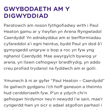
GWYBODAETH AM Y
DIGWYDDIAD
Paratowch am noson fythgofiadwy wrth i Paul
Heaton gamu ar y llwyfan yn Arena Ryngwladol
Caerdydd! Yn adnabyddus am ei berfformiadau
cyfareddol a’i egni heintus, bydd Paul yn dod â’i
gymysgedd unigryw o bop a roc yn fyw yng
nghanol Caerdydd. Mae awyrgylch bywiog yr
arena, yn llawn cefnogwyr brwdfrydig, yn addo
creu profiad trydanol na fyddwch am ei golli.
Ymunwch â ni ar gyfer “Paul Heaton – Caerdydd”
lle gallwch gydganu i’ch hoff ganeuon a theimlo
hud cerddoriaeth fyw. P’un a ydych chi’n
gefnogwr hirdymor neu’n newydd i’w sain, mae’r
cyngerdd hwn yn sicr o adael atgofion parhaol i