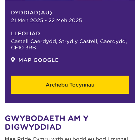
DYDDIAD(AU)
21 Meh 2025 - 22 Meh 2025
LLEOLIAD
Castell Caerdydd, Stryd y Castell, Caerdydd,
CF10 3RB
MAP GOOGLE
Archebu Tocynnau
GWYBODAETH AM Y
DIGWYDDIAD
Mae Pride Cymru wrth eu bodd eu bod i gynnal