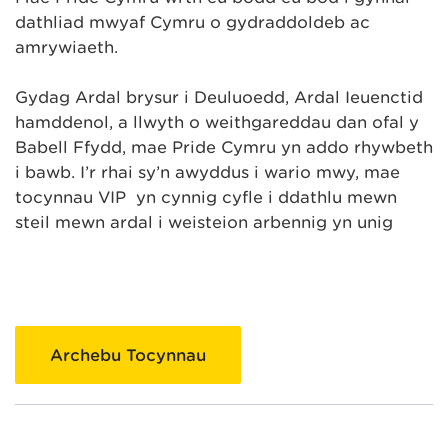
dathliad mwyaf Cymru o gydraddoldeb ac
amrywiaeth.
Gydag Ardal brysur i Deuluoedd, Ardal Ieuenctid
hamddenol, a llwyth o weithgareddau dan ofal y
Babell Ffydd, mae Pride Cymru yn addo rhywbeth
i bawb. I’r rhai sy’n awyddus i wario mwy, mae
tocynnau VIP yn cynnig cyfle i ddathlu mewn
steil mewn ardal i weisteion arbennig yn unig
Archebu Tocynnau