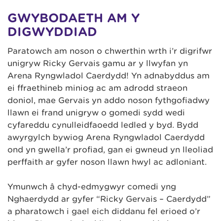
GWYBODAETH AM Y
DIGWYDDIAD
Paratowch am noson o chwerthin wrth i’r digrifwr
unigryw Ricky Gervais gamu ar y llwyfan yn
Arena Ryngwladol Caerdydd! Yn adnabyddus am
ei ffraethineb miniog ac am adrodd straeon
doniol, mae Gervais yn addo noson fythgofiadwy
llawn ei frand unigryw o gomedi sydd wedi
cyfareddu cynulleidfaoedd ledled y byd. Bydd
awyrgylch bywiog Arena Ryngwladol Caerdydd
ond yn gwella’r profiad, gan ei gwneud yn lleoliad
perffaith ar gyfer noson llawn hwyl ac adloniant.
Ymunwch â chyd-edmygwyr comedi yng
Nghaerdydd ar gyfer “Ricky Gervais – Caerdydd”
a pharatowch i gael eich diddanu fel erioed o’r