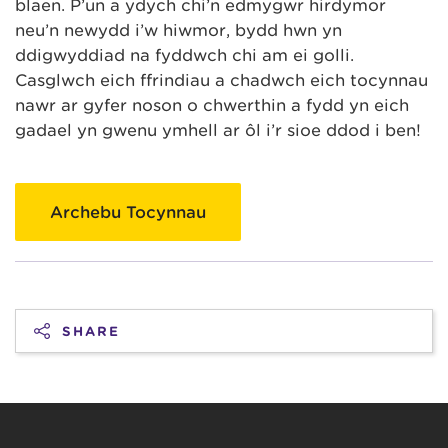
blaen. P’un a ydych chi’n edmygwr hirdymor
neu’n newydd i’w hiwmor, bydd hwn yn
ddigwyddiad na fyddwch chi am ei golli.
Casglwch eich ffrindiau a chadwch eich tocynnau
nawr ar gyfer noson o chwerthin a fydd yn eich
gadael yn gwenu ymhell ar ôl i’r sioe ddod i ben!
Archebu Tocynnau
SHARE