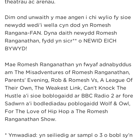
theatrau ac arenau.
Dim ond unwaith y mae angen i chi wylio fy sioe
newydd wedi’i wella cyn dod yn Romesh
Rangana-FAN. Dyna daith newydd Romesh
Ranganathan, fydd yn sicr** o NEWID EICH
BYWYD!
Mae Romesh Ranganathan yn fwyaf adnabyddus
am The Misadventures of Romesh Ranganathan,
Parents’ Evening, Rob & Romesh Vs, A League Of
Their Own, The Weakest Link, Can’t Knock The
Hustle a’i sioe boblogaidd ar BBC Radio 2 ar fore
Sadwrn a’i bodlediadau poblogaidd Wolf & Owl,
For The Love of Hip Hop a The Romesh
Ranganathan Show.
* Ymwadiad: yn seiliedig ar sampl o 3 o bobl sy’n