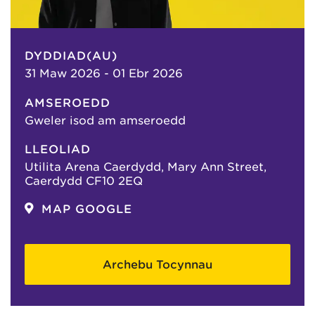
DYDDIAD(AU)
31 Maw 2026 - 01 Ebr 2026
AMSEROEDD
Gweler isod am amseroedd
LLEOLIAD
Utilita Arena Caerdydd, Mary Ann Street,
Caerdydd CF10 2EQ
MAP GOOGLE
Archebu Tocynnau