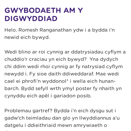
GWYBODAETH AM Y
DIGWYDDIAD
Helo. Romesh Ranganathan ydw i a bydda i’n
newid eich bywyd.
Wedi blino ar roi cynnig ar ddatrysiadau cyflym a
chuddio’r craciau yn eich bywyd? Yna dydych
chi ddim wedi rhoi cynnig ar fy natrysiad cyflym
newydd i. Fy sioe daith ddiweddaraf. Mae wedi
cael ei phrofi’n wyddonol* i wella eich hunan-
barch. Bydd sefyll wrth ymyl poster fy nhaith yn
cynyddu eich apêl i gariadon posib.
Problemau gartref? Bydda i’n eich dysgu sut i
gadw’ch teimladau dan glo yn llwyddiannus a’u
datgelu i ddieithriaid mewn amrywiaeth o