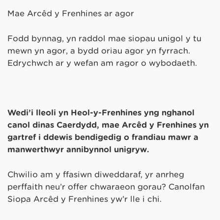
Mae Arcêd y Frenhines ar agor
Fodd bynnag, yn raddol mae siopau unigol y tu
mewn yn agor, a bydd oriau agor yn fyrrach.
Edrychwch ar y wefan am ragor o wybodaeth.
Wedi’i lleoli yn Heol-y-Frenhines yng nghanol
canol dinas Caerdydd, mae Arcêd y Frenhines yn
gartref i ddewis bendigedig o frandiau mawr a
manwerthwyr annibynnol unigryw.
Chwilio am y ffasiwn diweddaraf, yr anrheg
perffaith neu’r offer chwaraeon gorau? Canolfan
Siopa Arcêd y Frenhines yw’r lle i chi.