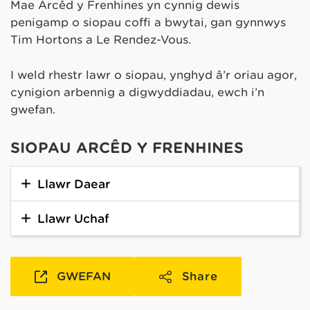
Mae Arcêd y Frenhines yn cynnig dewis
penigamp o siopau coffi a bwytai, gan gynnwys
Tim Hortons a Le Rendez-Vous.
I weld rhestr lawr o siopau, ynghyd â’r oriau agor,
cynigion arbennig a digwyddiadau, ewch i’n
gwefan.
SIOPAU ARCÊD Y FRENHINES
Llawr Daear
Llawr Uchaf
GWEFAN
Share