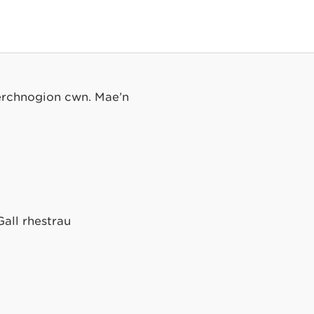
herchnogion cŵn. Mae’n
Gall rhestrau