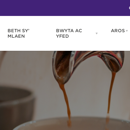
BETH SY’
BWYTA AC
AROS
O
en
Open
MLAEN
YFED
WELD
BWYTA
m
AC
WNEUD
YFED
Blas ar Gymru
Gwes
nu
menu
Bwytai
Huna
Tafarndai a Bariau
Caraf
Caffis a Delis
Rhag
ydd