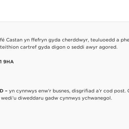
afé Castan yn ffefryn gyda cherddwyr, teuluoedd a p
eithion cartref gyda digon o seddi awyr agored.
11 9HA
D –
yn cynnwys enw’r busnes, disgrifiad a’r cod post. 
wedi’u diweddaru gadw cynnwys ychwanegol.