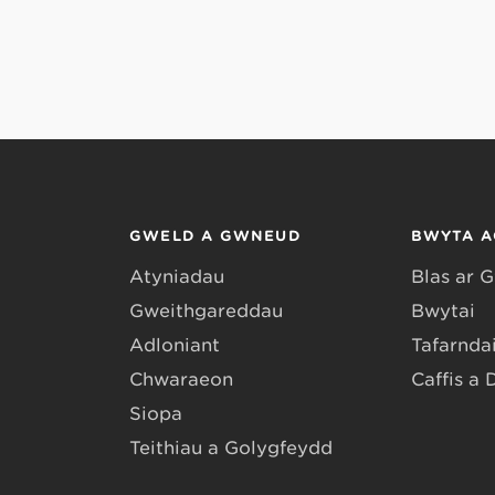
GWELD A GWNEUD
BWYTA A
Atyniadau
Blas ar 
Gweithgareddau
Bwytai
Adloniant
Tafarndai
Chwaraeon
Caffis a 
Siopa
Teithiau a Golygfeydd