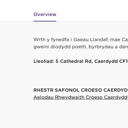
Overview
Wrth y fynedfa i Gaeau Llandaf, mae C
gweini diodydd poeth, byrbrydau a dant
Lleoliad: 5 Cathedral Rd, Caerdydd CF
RHESTR SAFONOL CROESO CAERDYD
Aelodau Rhwydwaith Croeso Caerdydd