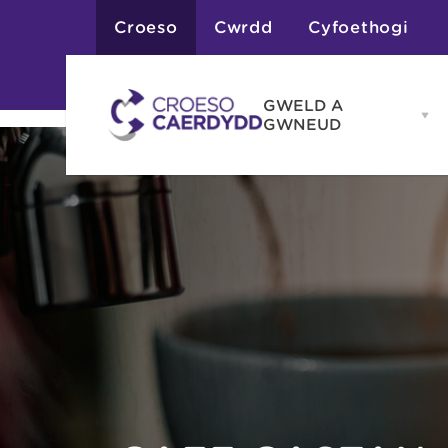
Croeso
Cwrdd
Cyfoethogi
GWELD A
Op
GWNEUD
G
A
G
Atyniadau
me
Gweithgareddau
Adloniant
Chwaraeon
Siopa
Teithiau a Golygfe