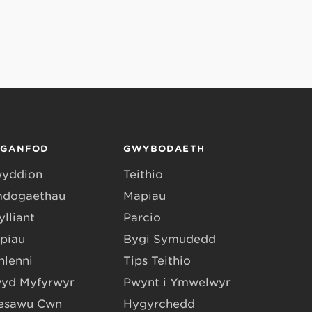
RGANFOD
GWYBODAETH
yddion
Teithio
dogaethau
Mapiau
lliant
Parcio
piau
Bygi Symudedd
hlenni
Tips Teithio
yd Myfyrwyr
Pwynt i Ymwelwyr
esawu Cŵn
Hygyrchedd