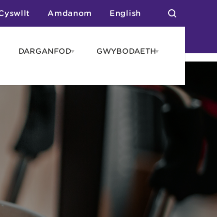
Cyswllt
Amdanom
English
DARGANFOD
GWYBODAETH
pen
Open
Open
AROS
DARGANFOD
GWYBODAET
enu
menu
menu
tai
n Arlwyo
anau a Gwersylla
or o Leoedd