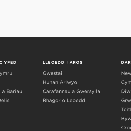
C YFED
LLEOEDD I AROS
DA
Gymru
Gwestai
New
Hunan Arlwyo
Cym
 a Bariau
Carafannau a Gwersylla
Diwy
Delis
Rhagor o Leoedd
Grw
Teit
Byw
Cro