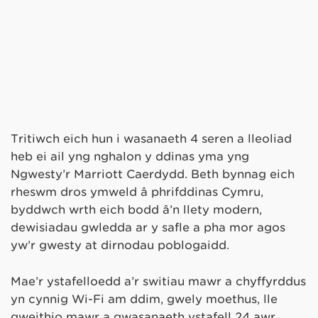
Tritiwch eich hun i wasanaeth 4 seren a lleoliad
heb ei ail yng nghalon y ddinas yma yng
Ngwesty’r Marriott Caerdydd. Beth bynnag eich
rheswm dros ymweld â phrifddinas Cymru,
byddwch wrth eich bodd â’n llety modern,
dewisiadau gwledda ar y safle a pha mor agos
yw’r gwesty at dirnodau poblogaidd.
Mae’r ystafelloedd a’r switiau mawr a chyffyrddus
yn cynnig Wi-Fi am ddim, gwely moethus, lle
gweithio mawr a gwasanaeth ystafell 24 awr.