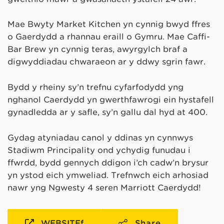
Mae Bwyty Market Kitchen yn cynnig bwyd ffres
o Gaerdydd a rhannau eraill o Gymru. Mae Caffi-
Bar Brew yn cynnig teras, awyrgylch braf a
digwyddiadau chwaraeon ar y ddwy sgrin fawr.
Bydd y rheiny sy’n trefnu cyfarfodydd yng
nghanol Caerdydd yn gwerthfawrogi ein hystafell
gynadledda ar y safle, sy’n gallu dal hyd at 400.
Gydag atyniadau canol y ddinas yn cynnwys
Stadiwm Principality ond ychydig funudau i
ffwrdd, bydd gennych ddigon i’ch cadw’n brysur
yn ystod eich ymweliad. Trefnwch eich arhosiad
nawr yng Ngwesty 4 seren Marriott Caerdydd!
WEBSITEf
Share