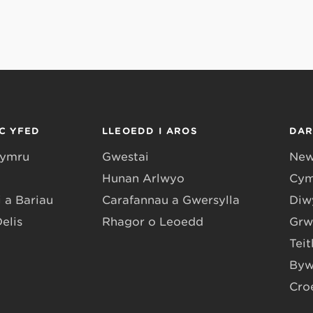
C YFED
LLEOEDD I AROS
DA
Gymru
Gwestai
New
Hunan Arlwyo
Cym
 a Bariau
Carafannau a Gwersylla
Diwy
Delis
Rhagor o Leoedd
Grw
Teit
Byw
Cro