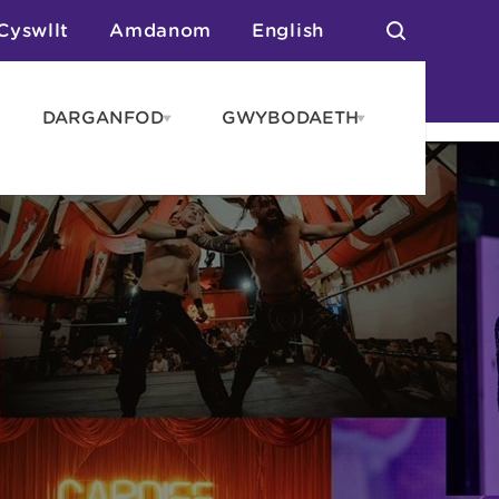
Cyswllt
Amdanom
English
DARGANFOD
GWYBODAETH
pen
Open
Open
AROS
DARGANFOD
GWYBODAET
enu
menu
menu
tai
n Arlwyo
anau a Gwersylla
or o Leoedd