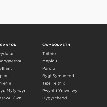
RGANFOD
GWYBODAETH
yddion
Teithio
dogaethau
Mapiau
lliant
Parcio
piau
Bygi Symudedd
hlenni
Tips Teithio
yd Myfyrwyr
Pwynt i Ymwelwyr
esawu Cŵn
Hygyrchedd