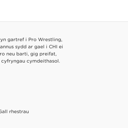
n gartref i Pro Wrestling,
nnus sydd ar gael i CHI ei
 neu barti, gig preifat,
 cyfryngau cymdeithasol.
Gall rhestrau