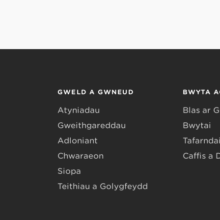
GWELD A GWNEUD
BWYTA A
Atyniadau
Blas ar 
Gweithgareddau
Bwytai
Adloniant
Tafarndai
Chwaraeon
Caffis a 
Siopa
Teithiau a Golygfeydd