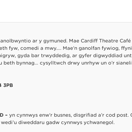
canolbwyntio ar y gymuned. Mae Cardiff Theatre Café y
eth fyw, comedi a mwy…. Mae’n ganolfan fywiog, ffynia
nigryw, gyda bar trwyddedig, ar gyfer digwyddiad untro
u beth bynnag… cysylltwch drwy unrhyw un o’r sianeli
24 3PB
D –
yn cynnwys enw’r busnes, disgrifiad a’r cod post. 
wedi’u diweddaru gadw cynnwys ychwanegol.