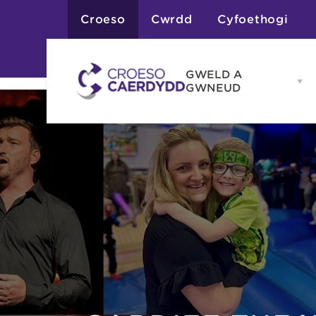
Croeso
Cwrdd
Cyfoethogi
GWELD A
Op
GWNEUD
G
A
G
Atyniadau
me
Gweithgareddau
Adloniant
Chwaraeon
Siopa
Teithiau a Golygfe