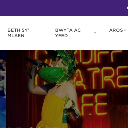
BETH SY’
BWYTA AC
AROS
O
en
Open
MLAEN
YFED
WELD
BWYTA
m
AC
WNEUD
YFED
Blas ar Gymru
Gwes
nu
menu
Bwytai
Huna
Tafarndai a Bariau
Caraf
Caffis a Delis
Rhag
ydd