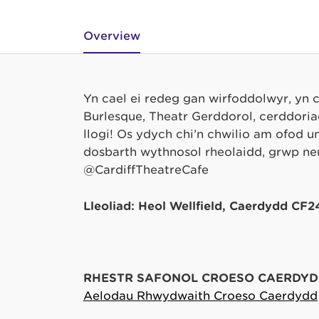
Overview
Yn cael ei redeg gan wirfoddolwyr, yn 
Burlesque, Theatr Gerddorol, cerddoria
llogi! Os ydych chi’n chwilio am ofod u
dosbarth wythnosol rheolaidd, grŵp ne
@CardiffTheatreCafe
Lleoliad: Heol Wellfield, Caerdydd CF
RHESTR SAFONOL CROESO CAERDYD
Aelodau Rhwydwaith Croeso Caerdydd