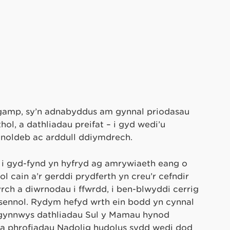
igamp, sy’n adnabyddus am gynnal priodasau
l, a dathliadau preifat – i gyd wedi’u
noldeb ac arddull ddiymdrech.
 i gyd-fynd yn hyfryd ag amrywiaeth eang o
cain a’r gerddi prydferth yn creu’r cefndir
yrch a diwrnodau i ffwrdd, i ben-blwyddi cerrig
lusennol. Rydym hefyd wrth ein bodd yn cynnal
gynnwys dathliadau Sul y Mamau hynod
a phrofiadau Nadolig hudolus sydd wedi dod