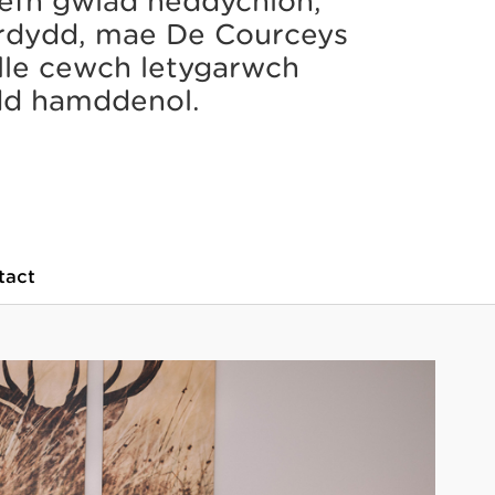
efn gwlad heddychlon,
erdydd, mae De Courceys
 lle cewch letygarwch
dd hamddenol.
tact