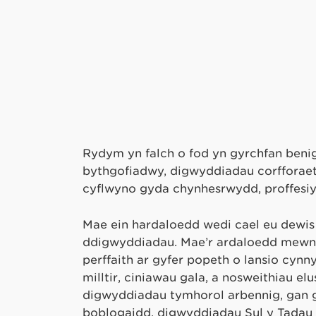
Rydym yn falch o fod yn gyrchfan ben
bythgofiadwy, digwyddiadau corfforaetho
cyflwyno gyda chynhesrwydd, proffesiy
Mae ein hardaloedd wedi cael eu dewis
ddigwyddiadau. Mae’r ardaloedd mewnol 
perffaith ar gyfer popeth o lansio cynn
milltir, ciniawau gala, a nosweithiau e
digwyddiadau tymhorol arbennig, gan 
boblogaidd, digwyddiadau Sul y Tadau 