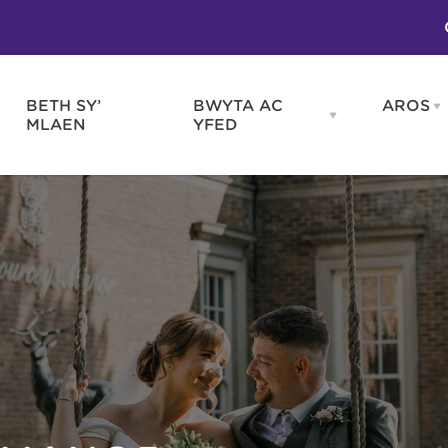
BETH SY’
BWYTA AC
AROS
O
en
Open
MLAEN
YFED
WELD
BWYTA
m
AC
WNEUD
YFED
Blas ar Gymru
Gwes
nu
menu
Bwytai
Huna
Tafarndai a Bariau
Caraf
Caffis a Delis
Rhag
ydd