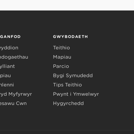
RGANFOD
GWYBODAETH
yddion
Teithio
dogaethau
Mapiau
lliant
Parcio
piau
Bygi Symudedd
hlenni
Tips Teithio
yd Myfyrwyr
Pwynt i Ymwelwyr
esawu Cŵn
Hygyrchedd