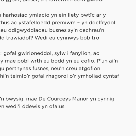
harhosiad ymlacio yn ein llety bwtîc ar y
hus ac ystafelloedd premiwm – yn ddelfrydol
 neu ddigwyddiadau busnes sy’n dechrau’n
dd trawiadol? Wedi eu cynnwys bob tro
 gofal gwirioneddol, sylw i fanylion, ac
 mae pobl wrth eu bodd yn eu cofio. P’un ai’n
ygu perthynas fusnes, neu’n creu atgofion
’n teimlo’r gofal rhagorol o’r ymholiad cyntaf
y’n bwysig, mae De Courceys Manor yn cynnig
n wedi’i ddewis yn ofalus.