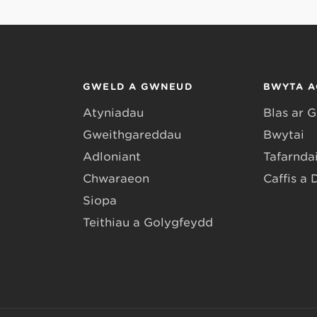
GWELD A GWNEUD
BWYTA A
Atyniadau
Blas ar 
Gweithgareddau
Bwytai
Adloniant
Tafarndai
Chwaraeon
Caffis a 
Siopa
Teithiau a Golygfeydd