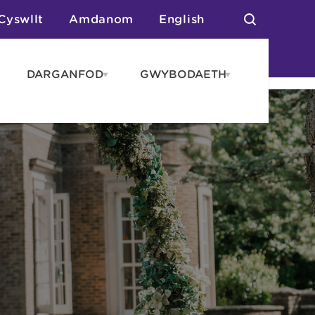
Cyswllt
Amdanom
English
DARGANFOD
GWYBODAETH
pen
Open
Open
AROS
DARGANFOD
GWYBODAET
enu
menu
menu
tai
n Arlwyo
anau a Gwersylla
or o Leoedd