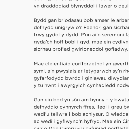
yn draddodiad blynyddol i lawer o deu
Bydd gan briodasau bob amser le arben
defnydd unigryw o’r Faenor, gan sicrh
trwy gydol y dydd. P’un ai’n seremoni 
gyda’ch hoff bobl i gyd, mae ein cydly
sicrhau profiad gwirioneddol gofiadwy.
Mae cleientiaid corfforaethol yn gwerth
syml, a’n pwyslais ar letygarwch sy’n rh
gyfarfodydd bwrdd i giniawau diwydian
y tu hwnt i awyrgylch cynhadledd nod
Gan ein bod yn sôn am hynny – y bwyta
defnyddio cynnyrch ffres, lleol i greu b
wedi’u teilwra i bob achlysur. O wledd
ac wedi’i gyflwyno’n hyfryd. Mae ein 
cwr o Dde Cymru – y cyfuniad perffaith