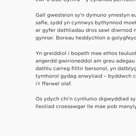
Gall gwesteion sy’n dymuno ymestyn eu 
safle, sydd yn cynnwys bythynnod moet
ar gyfer dathliadau dros sawl diwrnod
gynnar. Boreau heddychlon a golygfey
Yn greiddiol i bopeth mae ethos teuluol:
angerdd gwirioneddol am greu adegau y
dathlu carreg filltir bersonol, yn datbl
tymhorol gydag anwyliaid – byddwch chi
i’r ffarwel olaf.
Os ydych chi’n cynllunio digwyddiad s
lleoliad croesawgar lle mae pob manyly