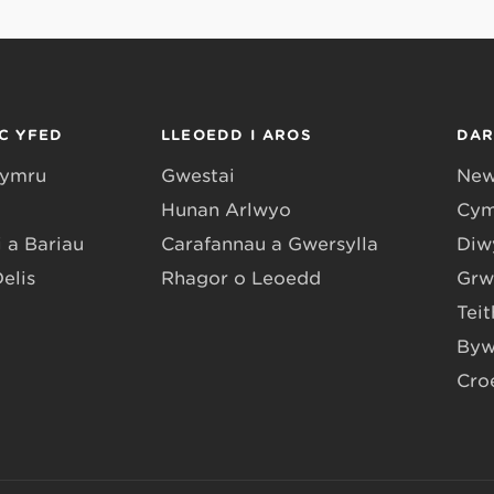
C YFED
LLEOEDD I AROS
DA
Gymru
Gwestai
New
Hunan Arlwyo
Cym
 a Bariau
Carafannau a Gwersylla
Diwy
Delis
Rhagor o Leoedd
Grw
Teit
Byw
Cro