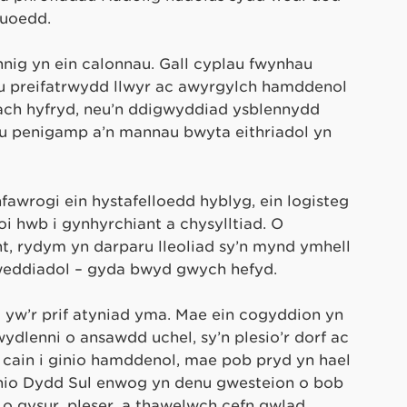
luoedd.
nig yn ein calonnau. Gall cyplau fwynhau
au preifatrwydd llwyr ac awyrgylch hamddenol
fach hyfryd, neu’n ddigwyddiad ysblennydd
nu penigamp a’n mannau bwyta eithriadol yn
fawrogi ein hystafelloedd hyblyg, ein logisteg
oi hwb i gynhyrchiant a chysylltiad. O
t, rydym yn darparu lleoliad sy’n mynd ymhell
weddiadol – gyda bwyd gwych hefyd.
 yw’r prif atyniad yma. Mae ein cogyddion yn
wydlenni o ansawdd uchel, sy’n plesio’r dorf ac
a cain i ginio hamddenol, mae pob pryd yn hael
Cinio Dydd Sul enwog yn denu gwesteion o bob
 o gysur, pleser, a thawelwch cefn gwlad.