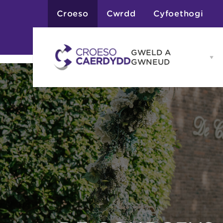
Croeso
Cwrdd
Cyfoethogi
GWELD A
Op
GWNEUD
G
A
G
Atyniadau
me
Gweithgareddau
Adloniant
Chwaraeon
Siopa
Teithiau a Golygfe