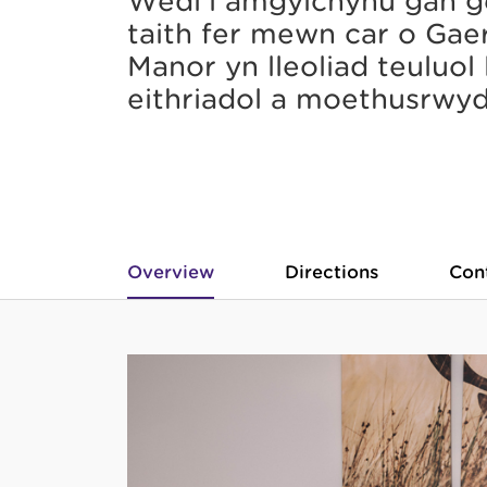
Wedi'i amgylchynu gan g
taith fer mewn car o Ga
Manor yn lleoliad teuluol
eithriadol a moethusrwy
Overview
Directions
Con