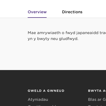
Overview
Directions
Mae amrywiaeth o fwyd japaneaidd tradd
yn y bwyty neu gludfwyd.
GWELD A GWNEUD
BWYTA A
Atyniadau
Blas ar 