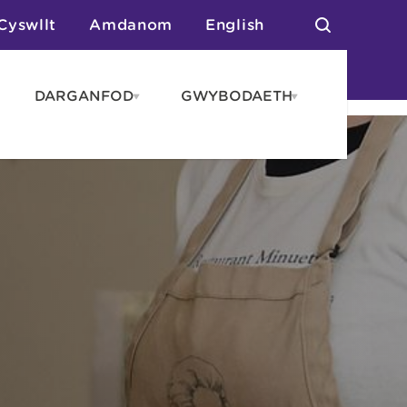
Cyswllt
Amdanom
English
DARGANFOD
GWYBODAETH
pen
Open
Open
AROS
DARGANFOD
GWYBODAET
enu
menu
menu
tai
n Arlwyo
anau a Gwersylla
or o Leoedd