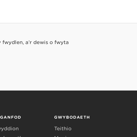
 fwydlen, a’r dewis o fwyta
RGANFOD
GWYBODAETH
yddion
Teithio