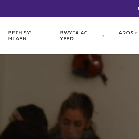
BETH SY’
BWYTA AC
AROS
O
en
Open
MLAEN
YFED
WELD
BWYTA
m
AC
WNEUD
YFED
Blas ar Gymru
Gwes
nu
menu
Bwytai
Huna
Tafarndai a Bariau
Caraf
Caffis a Delis
Rhag
ydd