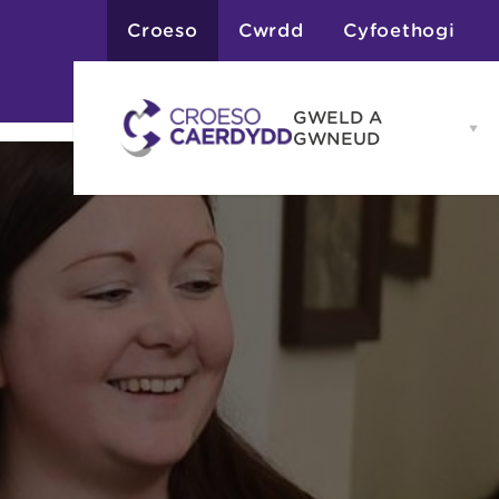
Croeso
Cwrdd
Cyfoethogi
GWELD A
Op
GWNEUD
G
A
G
Atyniadau
me
Gweithgareddau
Adloniant
Chwaraeon
Siopa
Teithiau a Golygfe