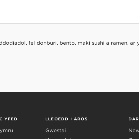
odiadol, fel donburi, bento, maki sushi a ramen, ar y
C YFED
LLEOEDD I AROS
DA
Gymru
Gwestai
New