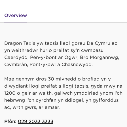
Overview
Dragon Taxis yw tacsis lleol gorau De Cymru ac
yn weithredwr hurio preifat sy’n cwmpasu
Caerdydd, Pen-y-bont ar Ogwr, Bro Morgannwg,
Cwmbrân, Pont-y-pŵl a Chasnewydd.
Mae gennym dros 30 mlynedd o brofiad yn y
diwydiant llogi preifat a llogi tacsis, gyda mwy na
1200 o geir ar waith, gallwch ymddiried ynom i’ch
hebrwng i’ch cyrchfan yn ddiogel, yn gyfforddus
ac, wrth gwrs, ar amser.
Ffôn:
029 2033 3333