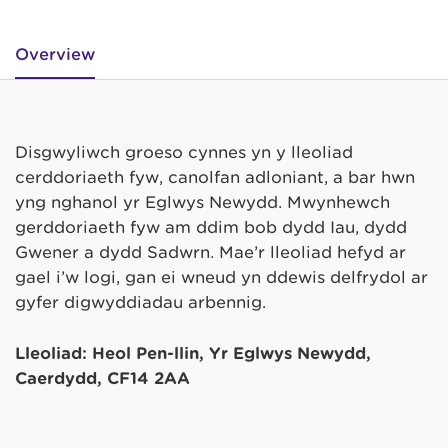
Overview
Disgwyliwch groeso cynnes yn y lleoliad
cerddoriaeth fyw, canolfan adloniant, a bar hwn
yng nghanol yr Eglwys Newydd. Mwynhewch
gerddoriaeth fyw am ddim bob dydd Iau, dydd
Gwener a dydd Sadwrn. Mae’r lleoliad hefyd ar
gael i’w logi, gan ei wneud yn ddewis delfrydol ar
gyfer digwyddiadau arbennig.
Lleoliad: Heol Pen-llin, Yr Eglwys Newydd,
Caerdydd, CF14 2AA