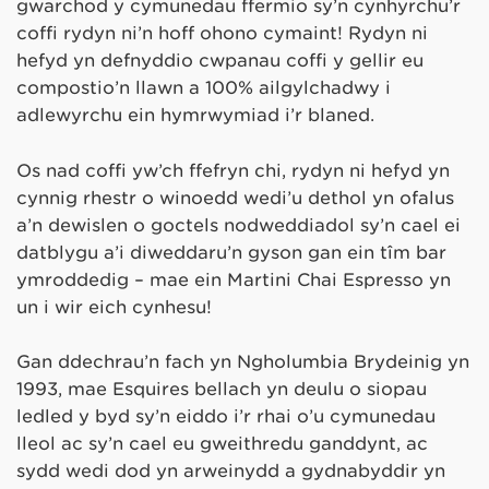
gwarchod y cymunedau ffermio sy’n cynhyrchu’r
coffi rydyn ni’n hoff ohono cymaint! Rydyn ni
hefyd yn defnyddio cwpanau coffi y gellir eu
compostio’n llawn a 100% ailgylchadwy i
adlewyrchu ein hymrwymiad i’r blaned.
Os nad coffi yw’ch ffefryn chi, rydyn ni hefyd yn
cynnig rhestr o winoedd wedi’u dethol yn ofalus
a’n dewislen o goctels nodweddiadol sy’n cael ei
datblygu a’i diweddaru’n gyson gan ein tîm bar
ymroddedig – mae ein Martini Chai Espresso yn
un i wir eich cynhesu!
Gan ddechrau’n fach yn Ngholumbia Brydeinig yn
1993, mae Esquires bellach yn deulu o siopau
ledled y byd sy’n eiddo i’r rhai o’u cymunedau
lleol ac sy’n cael eu gweithredu ganddynt, ac
sydd wedi dod yn arweinydd a gydnabyddir yn