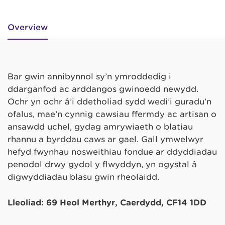
Overview
Bar gwin annibynnol sy’n ymroddedig i
ddarganfod ac arddangos gwinoedd newydd.
Ochr yn ochr â’i ddetholiad sydd wedi’i guradu’n
ofalus, mae’n cynnig cawsiau ffermdy ac artisan o
ansawdd uchel, gydag amrywiaeth o blatiau
rhannu a byrddau caws ar gael. Gall ymwelwyr
hefyd fwynhau nosweithiau fondue ar ddyddiadau
penodol drwy gydol y flwyddyn, yn ogystal â
digwyddiadau blasu gwin rheolaidd.
Lleoliad: 69 Heol Merthyr, Caerdydd, CF14 1DD