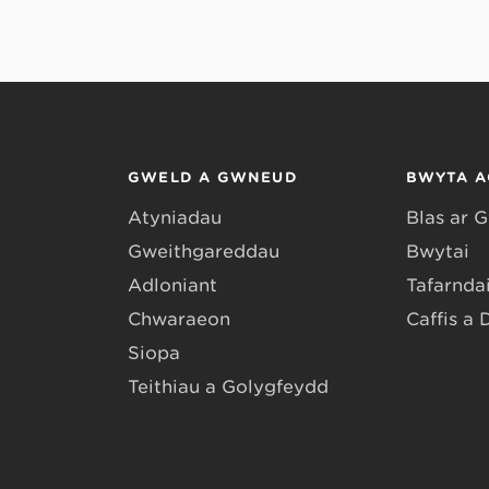
GWELD A GWNEUD
BWYTA A
Atyniadau
Blas ar 
Gweithgareddau
Bwytai
Adloniant
Tafarndai
Chwaraeon
Caffis a 
Siopa
Teithiau a Golygfeydd