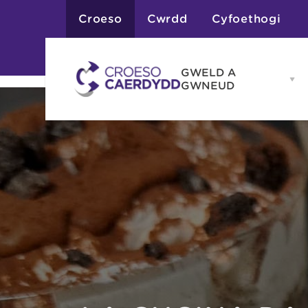
Croeso
Cwrdd
Cyfoethogi
GWELD A
Op
GWNEUD
G
A
G
Atyniadau
me
Gweithgareddau
Adloniant
Chwaraeon
Siopa
Teithiau a Golygfe