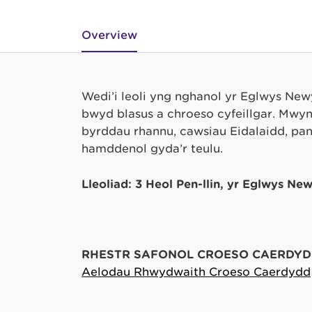
Overview
Wedi’i leoli yng nghanol yr Eglwys New
bwyd blasus a chroeso cyfeillgar. Mwyn
byrddau rhannu, cawsiau Eidalaidd, pani
hamddenol gyda’r teulu.
Lleoliad: 3 Heol Pen-llin, yr Eglwys 
RHESTR SAFONOL CROESO CAERDYD
Aelodau Rhwydwaith Croeso Caerdydd