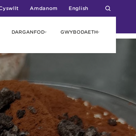
Cyswllt
Amdanom
English
DARGANFOD
GWYBODAETH
pen
Open
Open
AROS
DARGANFOD
GWYBODAET
enu
menu
menu
tai
n Arlwyo
anau a Gwersylla
or o Leoedd