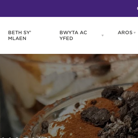
BETH SY’
BWYTA AC
AROS
O
en
Open
MLAEN
YFED
WELD
BWYTA
m
AC
WNEUD
YFED
Blas ar Gymru
Gwes
nu
menu
Bwytai
Huna
Tafarndai a Bariau
Caraf
Caffis a Delis
Rhag
ydd