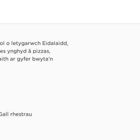
ol o letygarwch Eidalaidd,
es ynghyd â pizzas,
aith ar gyfer bwyta’n
Gall rhestrau