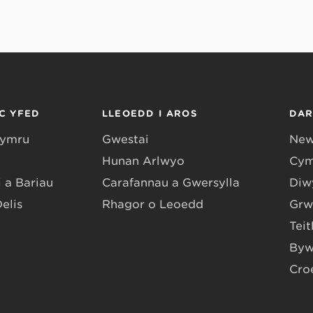
C YFED
LLEOEDD I AROS
DA
Gymru
Gwestai
New
Hunan Arlwyo
Cym
 a Bariau
Carafannau a Gwersylla
Diwy
Delis
Rhagor o Leoedd
Grw
Teit
Byw
Cro