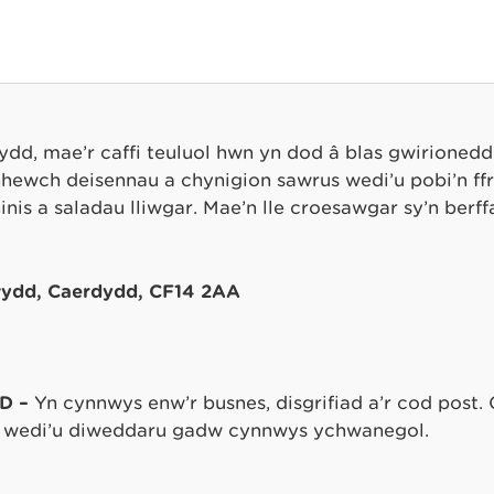
ydd, mae’r caffi teuluol hwn yn dod â blas gwirionedd
hewch deisennau a chynigion sawrus wedi’u pobi’n ffr
nis a saladau lliwgar. Mae’n lle croesawgar sy’n berff
Newydd, Caerdydd, CF14 2AA
D –
Yn cynnwys enw’r busnes, disgrifiad a’r cod post. 
wedi’u diweddaru gadw cynnwys ychwanegol.