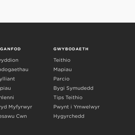
RGANFOD
GWYBODAETH
yddion
Teithio
dogaethau
Mapiau
lliant
Parcio
piau
Bygi Symudedd
hlenni
Tips Teithio
yd Myfyrwyr
Pwynt i Ymwelwyr
esawu Cŵn
Hygyrchedd