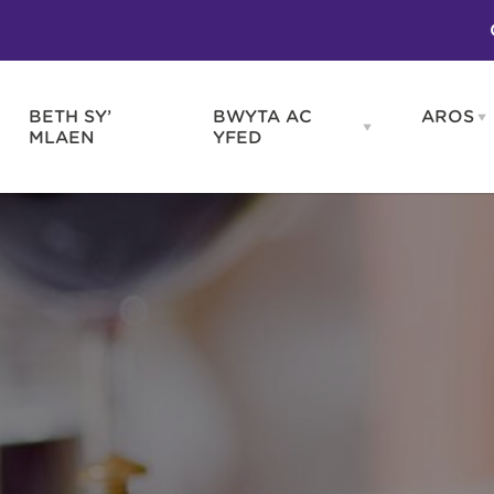
BETH SY’
BWYTA AC
AROS
O
en
Open
MLAEN
YFED
WELD
BWYTA
m
AC
WNEUD
YFED
Blas ar Gymru
Gwes
nu
menu
Bwytai
Huna
Tafarndai a Bariau
Caraf
Caffis a Delis
Rhag
ydd