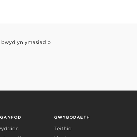
r bwyd yn ymasiad o
RGANFOD
GWYBODAETH
yddion
Teithio