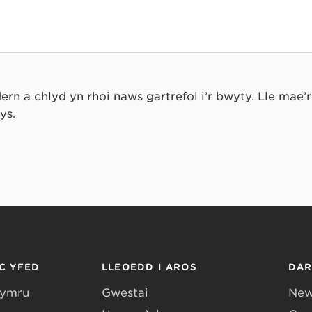
n a chlyd yn rhoi naws gartrefol i’r bwyty. Lle mae’
ys.
C YFED
LLEOEDD I AROS
DA
Gymru
Gwestai
New