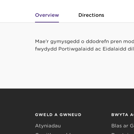
Overview
Directions
Mae’r gymysgedd o ddodrefn pren moder
fwydydd Portiwgalaidd ac Eidalaidd dil
GWELD A GWNEUD
BWYTA A
Atyniadau
Blas ar 