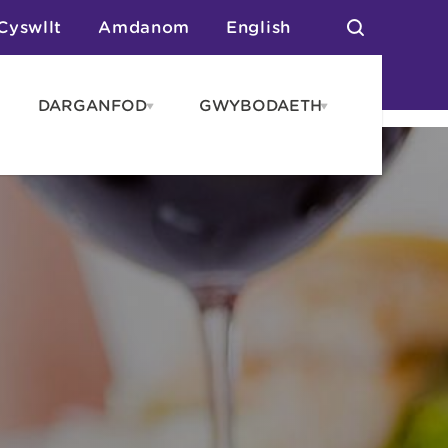
Cyswllt
Amdanom
English
DARGANFOD
GWYBODAETH
pen
Open
Open
AROS
DARGANFOD
GWYBODAET
enu
menu
menu
tai
n Arlwyo
anau a Gwersylla
or o Leoedd