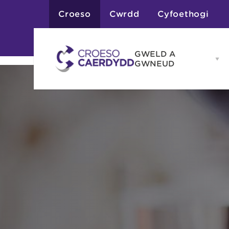
Croeso
Cwrdd
Cyfoethogi
GWELD A
Op
GWNEUD
G
A
G
Atyniadau
me
Gweithgareddau
Adloniant
Chwaraeon
Siopa
Teithiau a Golygfe