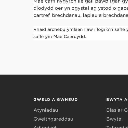
Mae caffi hygyrch lle gall pawb (gan g
diodydd oer yn ogystal ag ystod o gac
cartref, brechdanau, lapiau a brechdana
Rhaid archebu ymlaen llaw i logi o’n safle
safle ym Mae Caerdydd.
GWELD A GWNEUD
BWYTA A
Atyniadau
Blas ar 
Gweithgareddau
Bwytai
Adloniant
Tafarndai