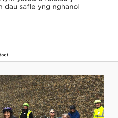
’n dau safle yng nghanol
tact