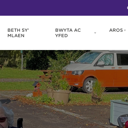
BETH SY’
BWYTA AC
AROS
O
en
Open
MLAEN
YFED
WELD
BWYTA
m
AC
WNEUD
YFED
Blas ar Gymru
Gwes
nu
menu
Bwytai
Huna
Tafarndai a Bariau
Caraf
Caffis a Delis
Rhag
ydd