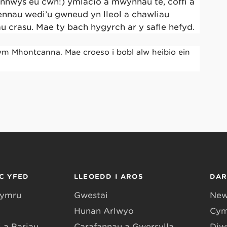
ynnwys eu cŵn!) ymlacio a mwynhau te, coffi a
ennau wedi’u gwneud yn lleol a chawliau
u crasu. Mae tŷ bach hygyrch ar y safle hefyd.
 ym Mhontcanna. Mae croeso i bobl alw heibio ein
C YFED
LLEOEDD I AROS
DA
Gymru
Gwestai
New
Hunan Arlwyo
Cym
 a Bariau
Carafannau a Gwersylla
Diwy