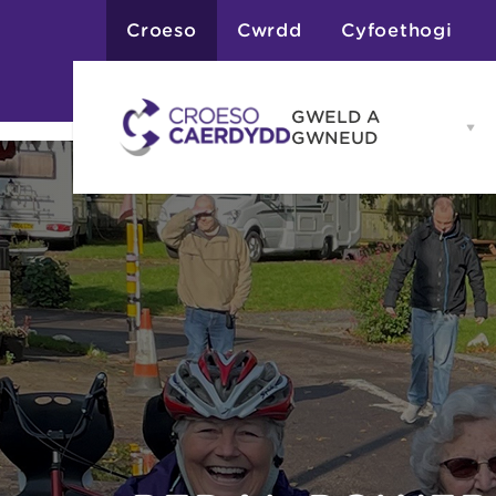
Croeso
Cwrdd
Cyfoethogi
GWELD A
Op
GWNEUD
G
A
G
Atyniadau
me
Gweithgareddau
Adloniant
Chwaraeon
Siopa
Teithiau a Golygfe