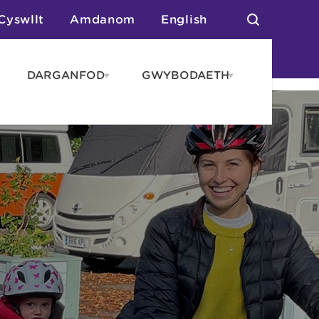
Cyswllt
Amdanom
English
DARGANFOD
GWYBODAETH
pen
Open
Open
AROS
DARGANFOD
GWYBODAET
enu
menu
menu
tai
n Arlwyo
anau a Gwersylla
or o Leoedd