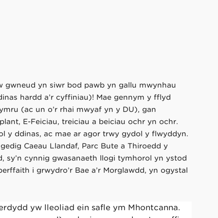
yw gwneud yn siŵr bod pawb yn gallu mwynhau
dinas hardd a’r cyffiniau)! Mae gennym y fflyd
ymru (ac un o’r rhai mwyaf yn y DU), gan
lant, E-Feiciau, treiciau a beiciau ochr yn ochr.
ol y ddinas, ac mae ar agor trwy gydol y flwyddyn.
gedig Caeau Llandaf, Parc Bute a Thiroedd y
d, sy’n cynnig gwasanaeth llogi tymhorol yn ystod
perffaith i grwydro’r Bae a’r Morglawdd, yn ogystal
.
rdydd yw lleoliad ein safle ym Mhontcanna.