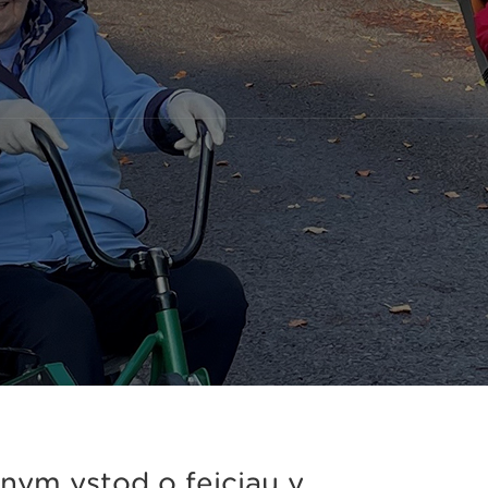
nym ystod o feiciau y