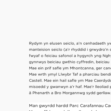
Rydym yn elusen seiclo, a’n cenhadaeth 
manteision seiclo (a’r rhyddid i grwydro’n 
fwyaf o feiciau safonol a hygyrch yng Ngh
gynnwys beiciau gwthio cyffredin, beiciau p
Mae ein prif safle ym Mhontcanna, ger can
Mae wrth ymyl Llwybr Taf a pharciau bendi
Castell. Mae ein hail safle ym Mae Caerdyd
misoedd y gwanwyn a’r haf. Mae’r lleoliad 
â Phenarth a Bro Morgannwg sydd gerllaw
Man gwyrdd hardd Parc Carafannau Cae