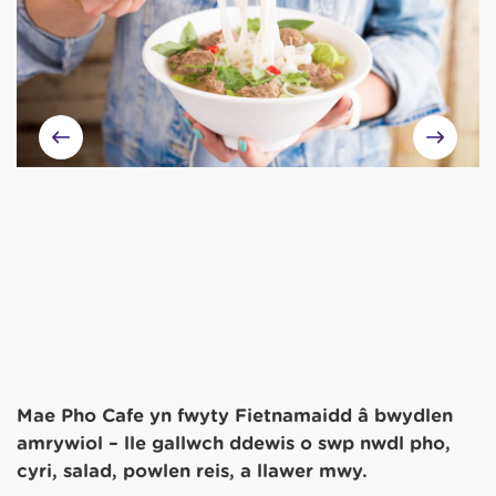
Mae Pho Cafe yn fwyty Fietnamaidd â bwydlen
amrywiol – lle gallwch ddewis o sŵp nwdl pho,
cyri, salad, powlen reis, a llawer mwy.