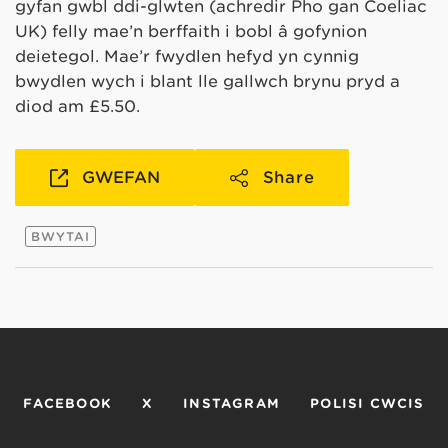
gyfan gwbl ddi-glwten (achredir Pho gan Coeliac
UK) felly mae’n berffaith i bobl â gofynion
deietegol. Mae’r fwydlen hefyd yn cynnig
bwydlen wych i blant lle gallwch brynu pryd a
diod am £5.50.
GWEFAN
Share
BWYTAI
FACEBOOK
X
INSTAGRAM
POLISI CWCIS