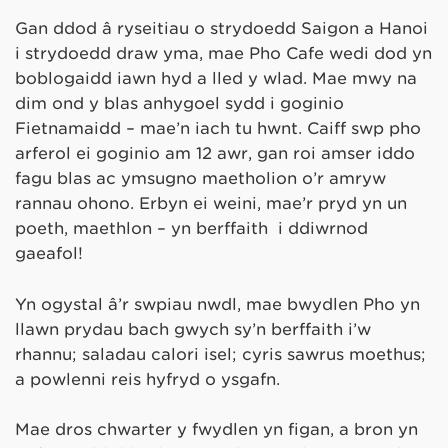
Gan ddod â ryseitiau o strydoedd Saigon a Hanoi
i strydoedd draw yma, mae Pho Cafe wedi dod yn
boblogaidd iawn hyd a lled y wlad. Mae mwy na
dim ond y blas anhygoel sydd i goginio
Fietnamaidd – mae’n iach tu hwnt. Caiff sŵp pho
arferol ei goginio am 12 awr, gan roi amser iddo
fagu blas ac ymsugno maetholion o’r amryw
rannau ohono. Erbyn ei weini, mae’r pryd yn un
poeth, maethlon – yn berffaith i ddiwrnod
gaeafol!
Yn ogystal â’r sŵpiau nwdl, mae bwydlen Pho yn
llawn prydau bach gwych sy’n berffaith i’w
rhannu; saladau calori isel; cyris sawrus moethus;
a powlenni reis hyfryd o ysgafn.
Mae dros chwarter y fwydlen yn figan, a bron yn