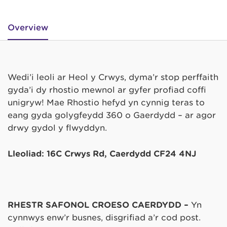
Overview
Wedi’i leoli ar Heol y Crwys, dyma’r stop perffaith
gyda’i dŷ rhostio mewnol ar gyfer profiad coffi
unigryw! Mae Rhostio hefyd yn cynnig teras to
eang gyda golygfeydd 360 o Gaerdydd – ar agor
drwy gydol y flwyddyn.
Lleoliad: 16C Crwys Rd, Caerdydd CF24 4NJ
RHESTR SAFONOL CROESO CAERDYDD –
Yn
cynnwys enw’r busnes, disgrifiad a’r cod post.