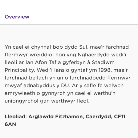
Overview
Yn cael ei chynnal bob dydd Sul, mae’r farchnad
ffermwyr wreiddiol hon yng Nghaerdydd wedi’i
lleoli ar lan Afon Taf a gyferbyn â Stadiwm
Principality. Wedi’i lansio gyntaf ym 1998, mae’r
farchnad bellach yn un o farchnadoedd ffermwyr
mwyaf adnabyddus y DU. Ar y safle fe welwch
amrywiaeth o gynnyrch yn cael ei werthu’n
uniongyrchol gan werthwyr lleol.
Lleoliad:
Arglawdd Fitzhamon, Caerdydd, CF11
6AN