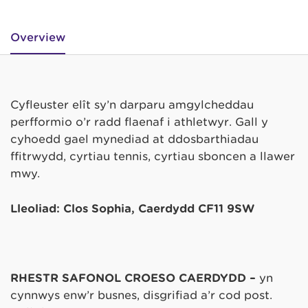
Overview
Cyfleuster elît sy’n darparu amgylcheddau
perfformio o’r radd flaenaf i athletwyr. Gall y
cyhoedd gael mynediad at ddosbarthiadau
ffitrwydd, cyrtiau tennis, cyrtiau sboncen a llawer
mwy.
Lleoliad: Clos Sophia, Caerdydd CF11 9SW
RHESTR SAFONOL CROESO CAERDYDD –
yn
cynnwys enw’r busnes, disgrifiad a’r cod post.