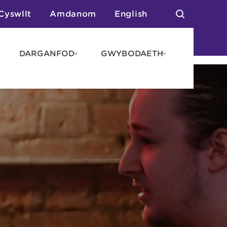
Cyswllt
Amdanom
English
DARGANFOD
GWYBODAETH
pen
Open
Open
AROS
DARGANFOD
GWYBODAET
enu
menu
menu
tai
n Arlwyo
anau a Gwersylla
or o Leoedd