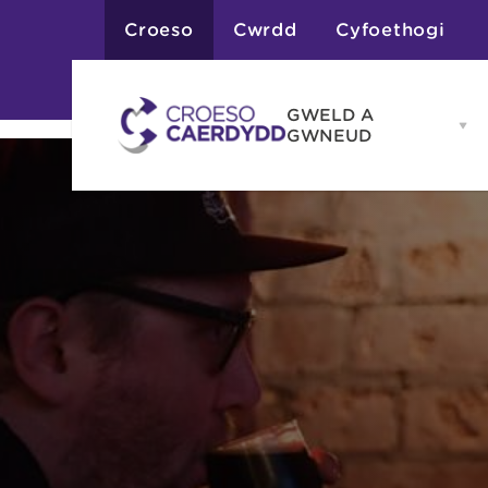
Croeso
Cwrdd
Cyfoethogi
GWELD A
Op
GWNEUD
G
A
G
Atyniadau
me
Gweithgareddau
Adloniant
Chwaraeon
Siopa
Teithiau a Golygfe