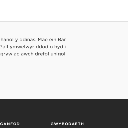
ghanol y ddinas. Mae ein Bar
 Gall ymwelwyr ddod o hyd i
igryw ac awch drefol unigol
RGANFOD
GWYBODAETH