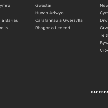
Gymru
Gwestai
New
Hunan Arlwyo
Cym
 a Bariau
Carafannau a Gwersylla
Diwy
Delis
Rhagor o Leoedd
Grw
Teit
Byw
Cro
FACEBO