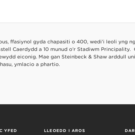
us, ffasiynol gyda chapasiti o 400, wedi’i leoli yng n
tell Caerdydd a 10 munud o’r Stadiwm Principality.
 Newydd eiconig. Mae gan Steinbeck & Shaw arddull un
hasu, ymlacio a phartio.
C YFED
LLEOEDD I AROS
DA