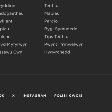
yddion
Teithio
dogaethau
Mapiau
lliant
Parcio
piau
Bygi Symudedd
hlenni
Tips Teithio
yd Myfyrwyr
Pwynt i Ymwelwyr
esawu Cŵn
Hygyrchedd
OK
X
INSTAGRAM
POLISI CWCIS