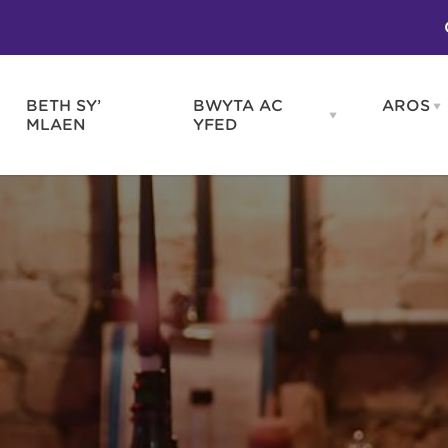
BETH SY’
BWYTA AC
AROS
O
en
Open
MLAEN
YFED
WELD
BWYTA
m
AC
WNEUD
YFED
Blas ar Gymru
Gwes
nu
menu
Bwytai
Huna
Tafarndai a Bariau
Caraf
Caffis a Delis
Rhag
ydd