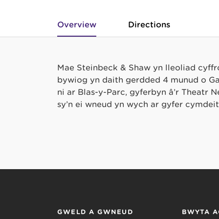
Overview
Directions
Mae Steinbeck & Shaw yn lleoliad cyffro
bywiog yn daith gerdded 4 munud o Gas
ni ar Blas-y-Parc, gyferbyn â’r Theatr
sy’n ei wneud yn wych ar gyfer cymdeit
GWELD A GWNEUD
BWYTA A