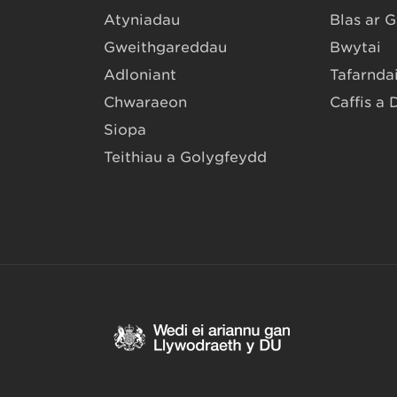
Atyniadau
Blas ar 
Gweithgareddau
Bwytai
Adloniant
Tafarndai
Chwaraeon
Caffis a 
Siopa
Teithiau a Golygfeydd