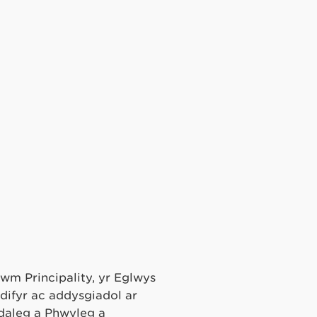
wm Principality, yr Eglwys
difyr ac addysgiadol ar
daleg a Phwyleg a