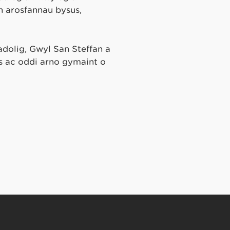
 arosfannau bysus,
dolig, Gŵyl San Steffan a
s ac oddi arno gymaint o