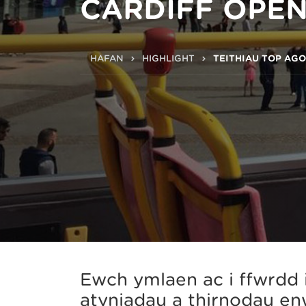
CARDIFF OPEN
HAFAN
HIGHLIGHT
TEITHIAU TOP AG
Ewch ymlaen ac i ffwrdd i
atyniadau a thirnodau e