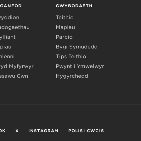
RGANFOD
GWYBODAETH
yddion
Teithio
dogaethau
Mapiau
lliant
Parcio
piau
Bygi Symudedd
hlenni
Tips Teithio
yd Myfyrwyr
Pwynt i Ymwelwyr
esawu Cŵn
Hygyrchedd
OK
X
INSTAGRAM
POLISI CWCIS