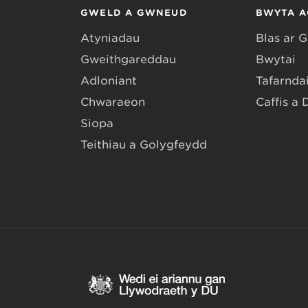
GWELD A GWNEUD
BWYTA A
Atyniadau
Blas ar 
Gweithgareddau
Bwytai
Adloniant
Tafarndai
Chwaraeon
Caffis a 
Siopa
Teithiau a Golygfeydd