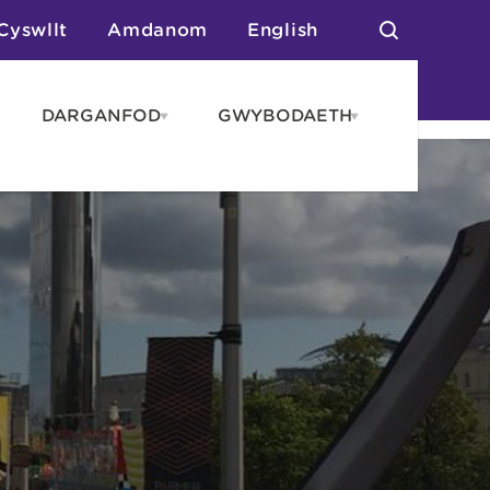
Cyswllt
Amdanom
English
DARGANFOD
GWYBODAETH
pen
Open
Open
AROS
DARGANFOD
GWYBODAET
enu
menu
menu
tai
n Arlwyo
anau a Gwersylla
or o Leoedd