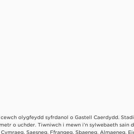
, cewch olygfeydd syfrdanol o Gastell Caerdydd. Stadi
etr o uchder. Tiwniwch i mewn i’n sylwebaeth sain d
- Cymraeg, Saesneg, Ffrangeg, Sbaeneg, Almaeneg, Ei