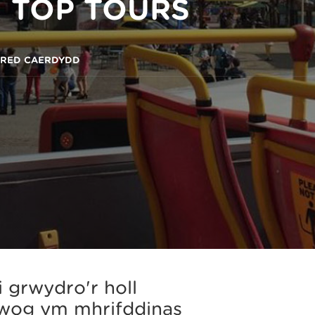
 TOP TOURS
ORED CAERDYDD
 grwydro'r holl
nwog ym mhrifddinas