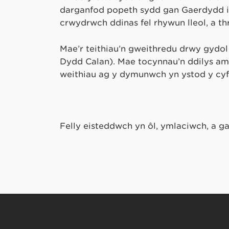
darganfod popeth sydd gan Gaerdydd i’
crwydrwch ddinas fel rhywun lleol, a t
Mae’r teithiau’n gweithredu drwy gydo
Dydd Calan). Mae tocynnau’n ddilys am 
weithiau ag y dymunwch yn ystod y cy
Felly eisteddwch yn ôl, ymlaciwch, a g