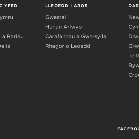
C YFED
LLEOEDD I AROS
DA
Gymru
Gwestai
New
Hunan Arlwyo
Cym
 a Bariau
Carafannau a Gwersylla
Diwy
Delis
Rhagor o Leoedd
Grw
Teit
Byw
Cro
FACEBO