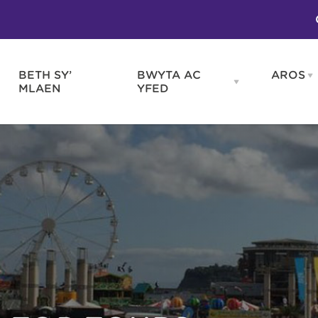
BETH SY’
BWYTA AC
AROS
O
en
Open
MLAEN
YFED
WELD
BWYTA
m
AC
WNEUD
YFED
Blas ar Gymru
Gwes
nu
menu
Bwytai
Huna
Tafarndai a Bariau
Caraf
Caffis a Delis
Rhag
ydd