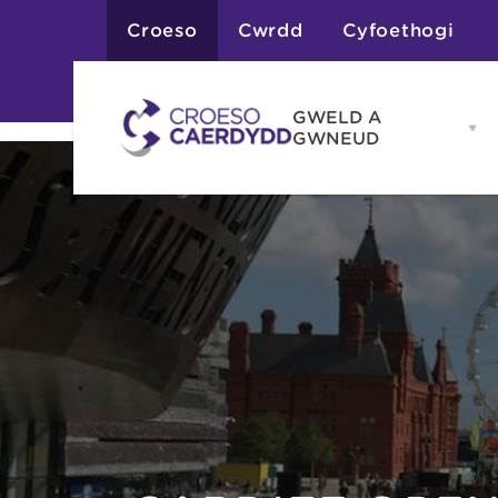
Croeso
Cwrdd
Cyfoethogi
GWELD A
Op
GWNEUD
G
A
G
Atyniadau
me
Gweithgareddau
Adloniant
Chwaraeon
Siopa
Teithiau a Golygfe