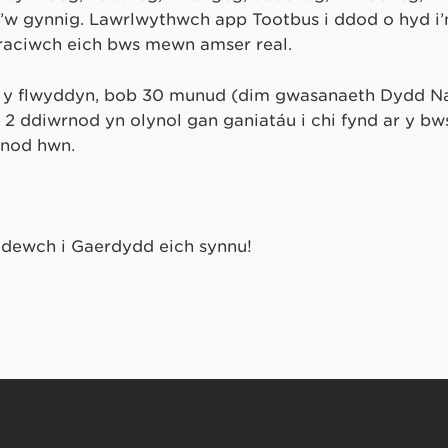
w gynnig. Lawrlwythwch app Tootbus i ddod o hyd i’n
hraciwch eich bws mewn amser real.
l y flwyddyn, bob 30 munud (dim gwasanaeth Dydd Na
2 ddiwrnod yn olynol gan ganiatáu i chi fynd ar y bw
fnod hwn.
adewch i Gaerdydd eich synnu!