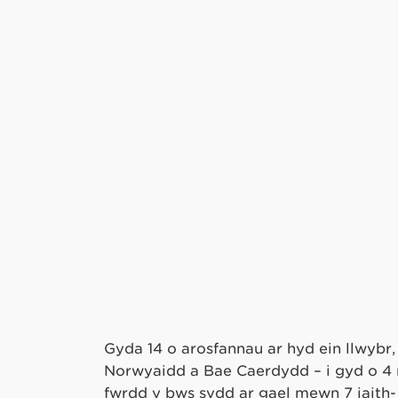
Gyda 14 o arosfannau ar hyd ein llwybr
Norwyaidd a Bae Caerdydd – i gyd o 4 m
fwrdd y bws sydd ar gael mewn 7 iaith