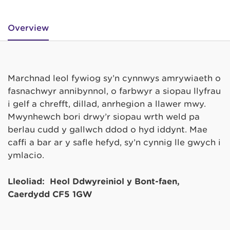
Overview
Marchnad leol fywiog sy’n cynnwys amrywiaeth o
fasnachwyr annibynnol, o farbwyr a siopau llyfrau
i gelf a chrefft, dillad, anrhegion a llawer mwy.
Mwynhewch bori drwy’r siopau wrth weld pa
berlau cudd y gallwch ddod o hyd iddynt. Mae
caffi a bar ar y safle hefyd, sy’n cynnig lle gwych i
ymlacio.
Lleoliad: Heol Ddwyreiniol y Bont-faen,
Caerdydd CF5 1GW